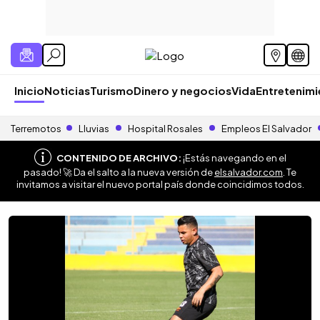
Inicio
Noticias
Turismo
Dinero y negocios
Vida
Entretenim
Terremotos
Lluvias
Hospital Rosales
Empleos El Salvador
CONTENIDO DE ARCHIVO:
¡Estás navegando en el
pasado! 🚀 Da el salto a la nueva versión de
elsalvador.com
. Te
invitamos a visitar el nuevo portal país donde coincidimos todos.