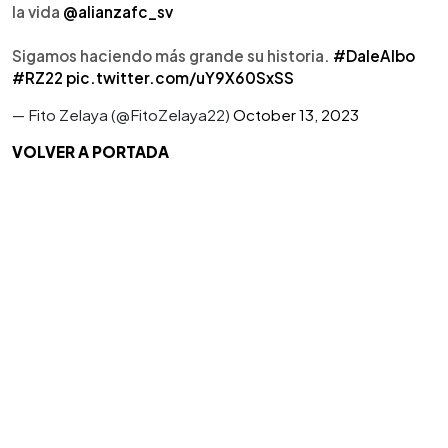
la vida
@alianzafc_sv
Sigamos haciendo más grande su historia.
#DaleAlbo
#RZ22
pic.twitter.com/uY9X60SxSS
— Fito Zelaya (@FitoZelaya22)
October 13, 2023
VOLVER A PORTADA