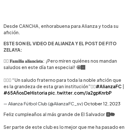
Desde CANCHA, enhorabuena para Alianza y toda su
afición.
ESTE SON EL VIDEO DE ALIANZA Y EL POST DE FITO
ZELAYA:
😮‍💨 𝐅𝐚𝐦𝐢𝐥𝐢𝐚 𝐚𝐥𝐢𝐚𝐧𝐜𝐢𝐬𝐭𝐚: ¡Pero miren quiénes nos mandan
saludos en este día tan especial! 🤩🅰️
🧏🏼‍♂️ “Un saludo fraterno para toda la noble afición que
es la grandeza de esta gran institución”☝🏼
#AlianzaFC
|
#65AñosDeHistoria
pic.twitter.com/Ja2gpKnrbP
— Alianza Fútbol Club (@AlianzaFC_sv)
October 12, 2023
Feliz cumpleaños al más grande de El Salvador 🅰️🐘
Ser parte de este club es lo mejor que me ha pasado en