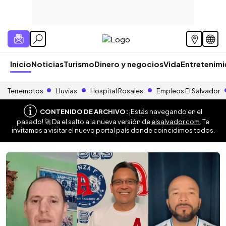
Inicio
Noticias
Turismo
Dinero y negocios
Vida
Entretenim
Terremotos
Lluvias
Hospital Rosales
Empleos El Salvador
CONTENIDO DE ARCHIVO:
¡Estás navegando en el
pasado! 🚀 Da el salto a la nueva versión de
elsalvador.com
. Te
invitamos a visitar el nuevo portal país donde coincidimos todos.