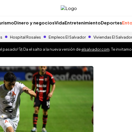
urismo
Dinero y negocios
Vida
Entretenimiento
Deportes
Ento
as
Hospital Rosales
Empleos El Salvador
Viviendas El Salvado
 pasado! 🚀 Da el salto a la nueva versión de
elsalvador.com
. Te invitam