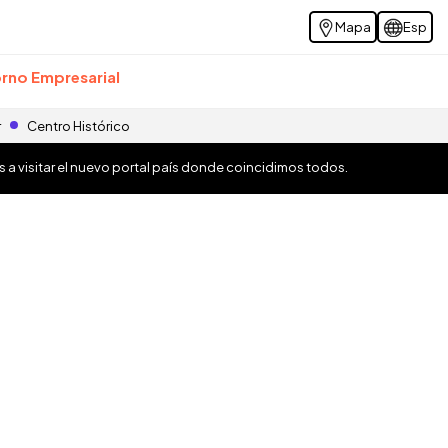
Mapa
Esp
rno Empresarial
r
Centro Histórico
os a visitar el nuevo portal país donde coincidimos todos.