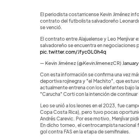
0:00
Facebook
Twitter
►
Escuchar artículo
El periodista costarricense Kevin Jiménez in
contrato del futbolista salvadoreño Leonardo
se venció.
El contrato entre Alajuelense y Leo Menjivar 
salvadoreño se encuentra en negociaciones pa
pic.twitter.com/JfycGLGh4q
— Kevin Jiménez (@KevinJimenezCR)
January
Con esta información se confirma una vez más l
deportiva rojinegra y "el Machito", que estuv
actualmente entrena con los elefantes bajo l
"Carucha" Corti con la intención de continuar 
Leo se unió a los leones en el 2023, fue ca
Copa Costa Rica), pero tuvo pocas oportunid
Andrés Carevic. Por ese motivo, Menjívar pidi
En dicho torneo, el centrocampista nacional 
gol contra FAS en la etapa de semifinales.