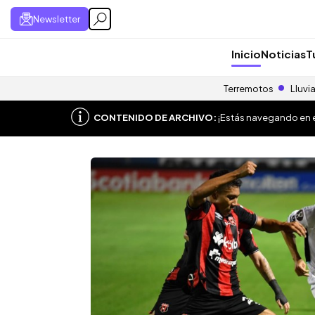
Newsletter
Inicio
Noticias
T
Terremotos
Lluvi
CONTENIDO DE ARCHIVO:
¡Estás navegando en el