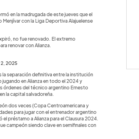
WhatsApp
Copiar link
formó en la madrugada de este jueves que el
 Menjívar con la Liga Deportiva Alajuelense
expiró, no fue renovado. El extremo
ra renovar con Alianza.
 2, 2025
a separación definitiva entre la institución
o jugando en Alianza en todo el 2024 y
as órdenes del técnico argentino Ernesto
en la capital salvadoreña.
mpeón dos veces (Copa Centroamericana y
ades para jugar con el entrenador argentino
ó el préstamo a Alianza para el Clausura 2024.
fue campeón siendo clave en semifinales con