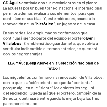
►
Escuchar artículo
CD Águila
continúa con sus movimientos en el plantel.
La apuesta por un buen torneo, nacional e internacional,
permite además evaluar a sus elementos, para que
continúen en sus filas. Y, este miércoles, anunció la
renovación de un "
histórico
", un jugador de la casa.
En sus redes, los emplumados confirmaron que
continuará siendo parte del equipo el portero
Benji
Villalobos
. El emblemático guardameta, que volvió a
ser titular indiscutible el torneo anterior, se quedará
con los negronaranjas.
LEA MÁS: ¡Benji vuelve en la Selección Nacional de
fútbol!
Los migueleños confirmaron la renovación de Villalobos,
con lo que la afición oriental se queda "contenta"
porque alguien que "siente" los colores los seguirá
defendiendo. Queda así que el portero, también de la
Selecta, continuará entregando lo mejor bajo los tres
palos por el equipo.