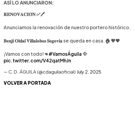
ASÍ LO ANUNCIARON:
𝐑𝐄𝐍𝐎𝐕𝐀𝐂𝐈𝐎́𝐍 ✅🖊️
Anunciamos la renovación de nuestro portero histórico.
𝐁𝐞𝐧𝐣𝐢 𝐎𝐥𝐝𝐚𝐢́ 𝐕𝐢𝐥𝐥𝐚𝐥𝐨𝐛𝐨𝐬 𝐒𝐞𝐠𝐨𝐯𝐢𝐚 se queda en casa.🏠 🧡🖤
¡Vamos con todo!👊
#VamosÁguila
🦅
pic.twitter.com/V42qatMhJn
— C.D. ÁGUILA (@cdaguilaoficial)
July 2, 2025
VOLVER A PORTADA