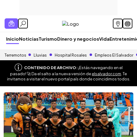
Inicio
Noticias
Turismo
Dinero y negocios
Vida
Entretenim
Terremotos
Lluvias
Hospital Rosales
Empleos El Salvador
CONTENIDO DE ARCHIVO:
¡Estás navegando en el
pasado! 🚀 Da el salto a la nueva versión de
elsalvador.com
. Te
invitamos a visitar el nuevo portal país donde coincidimos todos.