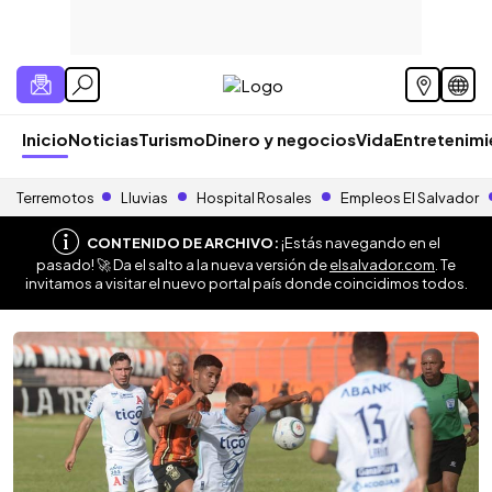
Inicio
Noticias
Turismo
Dinero y negocios
Vida
Entretenim
Terremotos
Lluvias
Hospital Rosales
Empleos El Salvador
CONTENIDO DE ARCHIVO:
¡Estás navegando en el
pasado! 🚀 Da el salto a la nueva versión de
elsalvador.com
. Te
invitamos a visitar el nuevo portal país donde coincidimos todos.