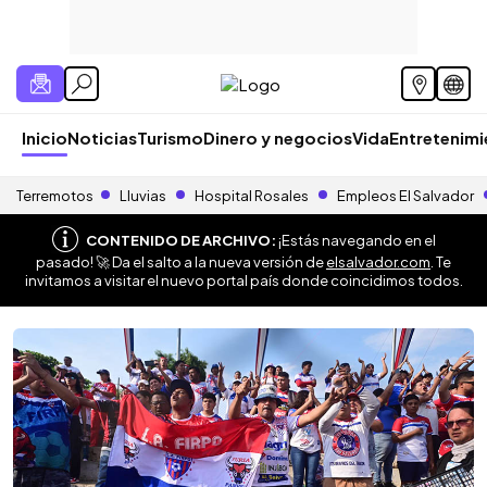
Inicio
Noticias
Turismo
Dinero y negocios
Vida
Entretenim
Terremotos
Lluvias
Hospital Rosales
Empleos El Salvador
CONTENIDO DE ARCHIVO:
¡Estás navegando en el
pasado! 🚀 Da el salto a la nueva versión de
elsalvador.com
. Te
invitamos a visitar el nuevo portal país donde coincidimos todos.