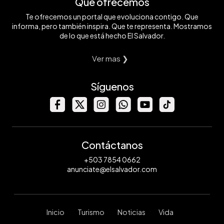
Qué ofrecemos
Te ofrecemos un portal que evoluciona contigo. Que
informa, pero también inspira. Que te representa. Mostramos
de lo que está hecho El Salvador.
Ver mas ❯
Síguenos
Contáctanos
+503 7854 0662
anunciate@elsalvador.com
Inicio
Turismo
Noticias
Vida