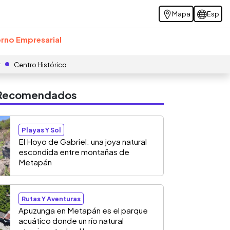
Mapa
Esp
rno Empresarial
r
Centro Histórico
s Recomendados
Playas Y Sol
El Hoyo de Gabriel: una joya natural
escondida entre montañas de
Metapán
Rutas Y Aventuras
Apuzunga en Metapán es el parque
acuático donde un río natural