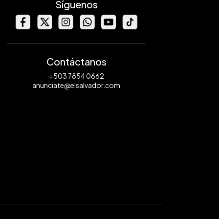
Síguenos
Contáctanos
+503 7854 0662
anunciate@elsalvador.com