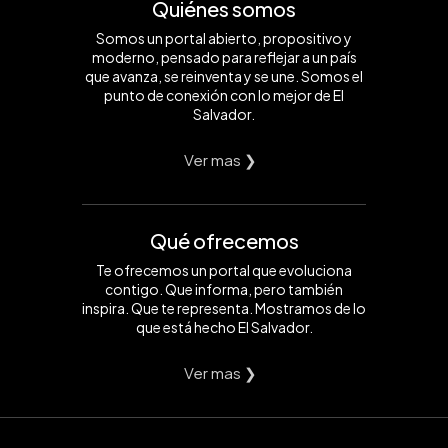
Quiénes somos
Somos un portal abierto, propositivo y
moderno, pensado para reflejar a un país
que avanza, se reinventa y se une. Somos el
punto de conexión con lo mejor de El
Salvador.
Ver mas ❯
Qué ofrecemos
Te ofrecemos un portal que evoluciona
contigo. Que informa, pero también
inspira. Que te representa. Mostramos de lo
que está hecho El Salvador.
Ver mas ❯