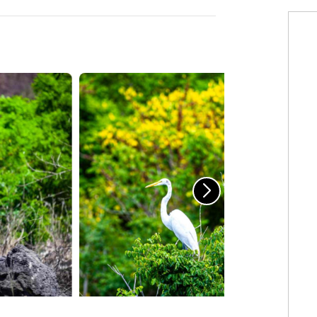
WhatsApp
Copiar link
omo un destino turístico con riqueza
mplo de ello. Ubicado en el distrito de
 destaca por su poza de aguas
ocosas y abundante vegetación. El
istas locales que buscan espacios
a. Su acceso es relativamente sencillo
ta es accesible. Este destino forma
, impulsada por el crecimiento