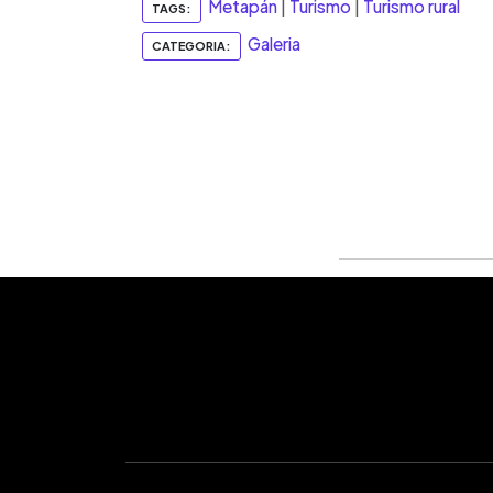
Metapán
|
Turismo
|
Turismo rural
TAGS:
Galeria
CATEGORIA: