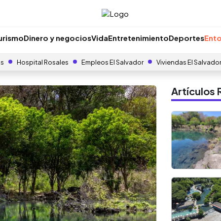
urismo
Dinero y negocios
Vida
Entretenimiento
Deportes
Ento
as
Hospital Rosales
Empleos El Salvador
Viviendas El Salvado
Artículo