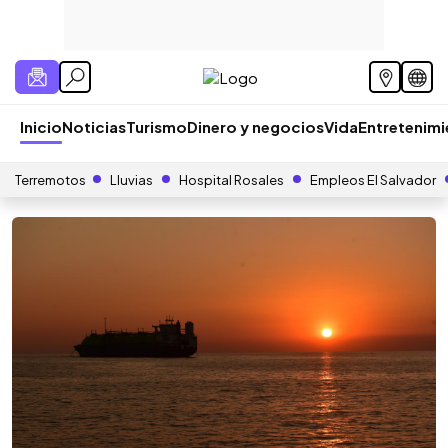
Inicio
Noticias
Turismo
Dinero y negocios
Vida
Entretenim
Terremotos
Lluvias
Hospital Rosales
Empleos El Salvador