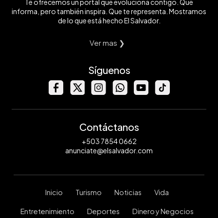
Te ofrecemos un portal que evoluciona contigo. Que
informa, pero también inspira. Que te representa. Mostramos
de lo que está hecho El Salvador.
Ver mas ❯
Síguenos
Contáctanos
+503 7854 0662
anunciate@elsalvador.com
Inicio
Turismo
Noticias
Vida
Entretenimiento
Deportes
Dinero y Negocios