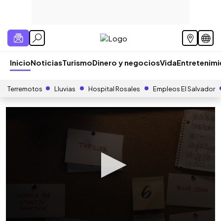
Inicio
Noticias
Turismo
Dinero y negocios
Vida
Entretenim
Terremotos
Lluvias
Hospital Rosales
Empleos El Salvador