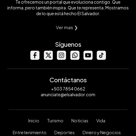
Te ofrecemos un portal que evoluciona contigo. Que
informa, pero también inspira. Que te representa. Mostramos
de lo que está hecho El Salvador.
Ver mas ❯
Síguenos
Contáctanos
+503 7854 0662
anunciate@elsalvador.com
Inicio
Turismo
Noticias
Vida
Entretenimiento
Deportes
Dinero y Negocios