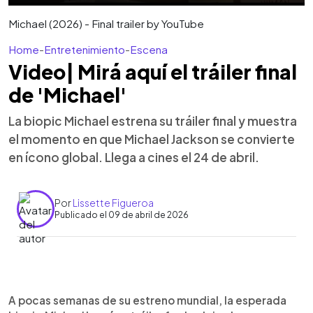
Michael (2026) - Final trailer by YouTube
Home
-
Entretenimiento
-
Escena
Video| Mirá aquí el tráiler final
de 'Michael'
La biopic Michael estrena su tráiler final y muestra
el momento en que Michael Jackson se convierte
en ícono global. Llega a cines el 24 de abril.
Por
Lissette Figueroa
Publicado el 09 de abril de 2026
Resumen del artículo:
0:00
►
La película Michael, biopic sobre Michael Jackson,
Escuchar artículo
A pocas semanas de su estreno mundial, la esperada