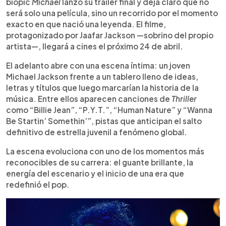
estrenó su tráiler final a pocas semanas de su
biopic
Michael
lanzó su tráiler final y deja claro que no
llegada a cines el 24 de abril. El adelanto muestra
será solo una película, sino un recorrido por el momento
el proceso creativo detrás de Thriller y el ascenso
exacto en que nació una leyenda. El filme,
del artista como figura global, interpretado por su
protagonizado por Jaafar Jackson —sobrino del propio
sobrino Jaafar Jackson. También repasa
artista—, llegará a cines el próximo 24 de abril.
momentos clave como su etapa con The Jackson
5, la grabación de Off the Wall junto a Quincy Jones
El adelanto abre con una escena íntima: un joven
y su icónica presentación en Motown 25. Dirigida
Michael Jackson frente a un tablero lleno de ideas,
por Antoine Fuqua y con un elenco destacado, la
letras y títulos que luego marcarían la historia de la
cinta tendrá funciones anticipadas el 22 de abril
música. Entre ellos aparecen canciones de
Thriller
en formatos premium.
como “Billie Jean”, “P.Y.T.”, “Human Nature” y “Wanna
Be Startin’ Somethin’”, pistas que anticipan el salto
definitivo de estrella juvenil a fenómeno global.
La escena evoluciona con uno de los momentos más
reconocibles de su carrera: el guante brillante, la
energía del escenario y el inicio de una era que
redefinió el pop.