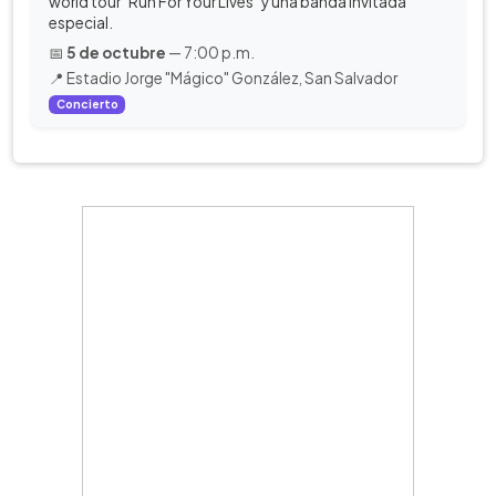
world tour "Run For Your Lives" y una banda invitada
especial.
📅
5 de octubre
— 7:00 p.m.
📍 Estadio Jorge "Mágico" González, San Salvador
Concierto