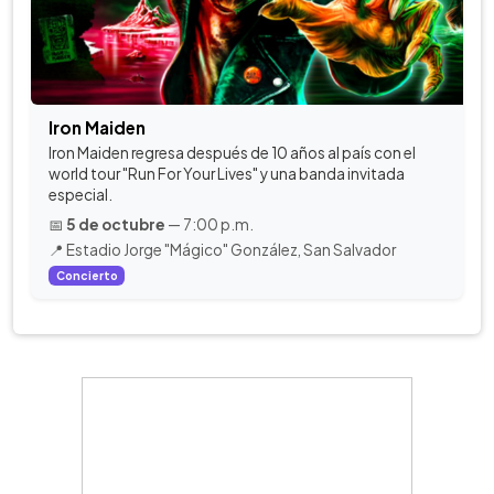
Iron Maiden
Iron Maiden regresa después de 10 años al país con el
world tour "Run For Your Lives" y una banda invitada
especial.
📅
5 de octubre
— 7:00 p.m.
📍 Estadio Jorge "Mágico" González, San Salvador
Concierto