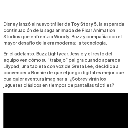
Resumen del artículo:
0:00
►
Disney presentó el nuevo tráiler de “Toy Story 5”,
Escuchar artículo
Disney lanzó el nuevo tráiler de
Toy Story 5
, la esperada
la esperada película de Pixar que trae de regreso
continuación de la saga animada de Pixar Animation
a Woody, Buzz Lightyear, Jessie y el resto de la
Studios que enfrenta a Woody, Buzz y compañía con el
pandilla. En esta entrega, los juguetes enfrentan
mayor desafío de la era moderna: la tecnología.
un desafío muy actual: una tableta llamada Lilypad
que llega para captar toda la atención de Bonnie.
En el adelanto, Buzz Lightyear, Jessie y el resto del
El adelanto también muestra el emotivo
equipo ven cómo su “trabajo” peligra cuando aparece
reencuentro entre Woody y Buzz, tras la decisión
Lilypad, una tableta con voz de Greta Lee, decidida a
de Woody de separarse del grupo en la película
convencer a Bonnie de que el juego digital es mejor que
anterior. Con nuevas voces, el regreso de Randy
cualquier aventura imaginaria. ¿Sobrevivirán los
Newman en la música y estreno en cines el 19 de
juguetes clásicos en tiempos de pantallas táctiles?
junio de 2026, la aventura promete emoción y
nostalgia.