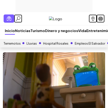
Inicio
Noticias
Turismo
Dinero y negocios
Vida
Entretenim
Terremotos
Lluvias
Hospital Rosales
Empleos El Salvador