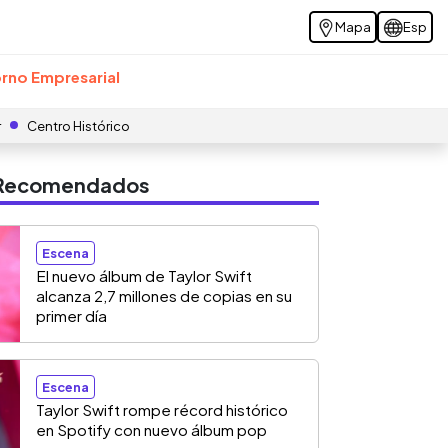
Mapa
Esp
rno Empresarial
r
Centro Histórico
s Recomendados
Escena
El nuevo álbum de Taylor Swift
alcanza 2,7 millones de copias en su
primer día
Escena
Taylor Swift rompe récord histórico
en Spotify con nuevo álbum pop