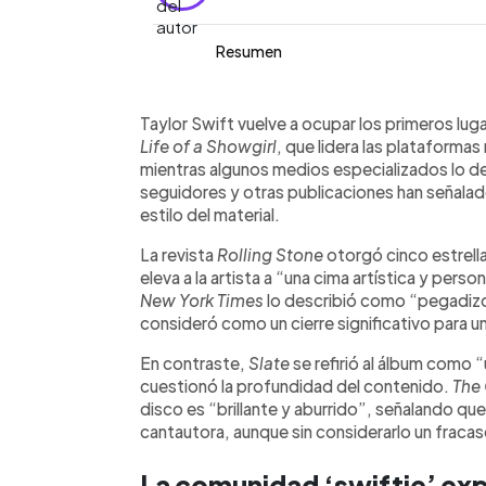
Resumen
Resumen del artículo:
0:00
Facebook
Twitter
►
Taylor Swift lanzó su duodécimo álbum
Escuchar artículo
Taylor Swift vuelve a ocupar los primeros l
récords de ventas y liderando plataf
Life of a Showgirl
, que lidera las plataformas
Stone y The New York Times lo elogiar
mientras algunos medios especializados lo de
Guardian, expresaron críticas. La comu
seguidores y otras publicaciones han señala
algunos celebran el regreso al pop, mi
estilo del material.
profundidad lírica y referencias pers
La revista
Rolling Stone
otorgó cinco estrella
Romantic y WOODS. En redes, varios 
eleva a la artista a “una cima artística y per
con las letras y el enfoque del álbum
New York Times
lo describió como “pegadizo 
anteriores y con nuevas artistas emer
consideró como un cierre significativo para un
En contraste,
Slate
se refirió al álbum como 
cuestionó la profundidad del contenido.
The
disco es “brillante y aburrido”, señalando que
cantautora, aunque sin considerarlo un fracas
La comunidad ‘swiftie’ ex