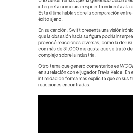
Uno de los temas que ha generado debate e
interpreta como una respuesta indirecta a la
Esta última habla sobre la comparación entre 
éxito ajeno.
En su canción, Swift presenta una visión irónic
que la obsesión hacia su figura podría inter
provocó reacciones diversas, como la del usu
con más de 31.000 me gusta que se trató de 
complejo sobre la industria.
Otro tema que generó comentarios es
WOO
en su relación con el jugador Travis Kelce. E
intimidad de forma más explícita que en sus t
reacciones encontradas.