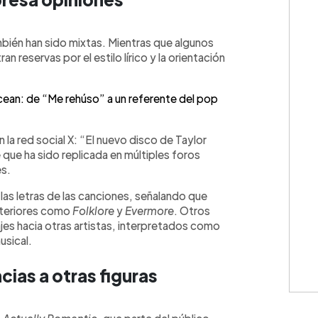
ambién han sido mixtas. Mientras que algunos
n reservas por el estilo lírico y la orientación
ean: de “Me rehúso” a un referente del pop
la red social X: “El nuevo disco de Taylor
ue ha sido replicada en múltiples foros
es.
las letras de las canciones, señalando que
anteriores como
Folklore
y
Evermore
. Otros
s hacia otras artistas, interpretados como
usical.
ias a otras figuras