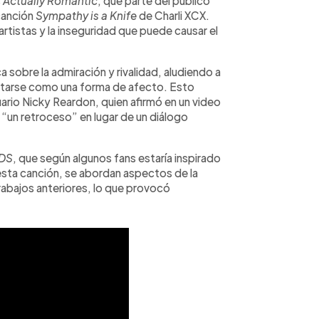
s
Actually Romantic
, que parte del público
 canción
Sympathy is a Knife
de Charli XCX.
artistas y la inseguridad que puede causar el
a sobre la admiración y rivalidad, aludiendo a
pretarse como una forma de afecto. Esto
ario Nicky Reardon, quien afirmó en un video
“un retroceso” en lugar de un diálogo
DS
, que según algunos fans estaría inspirado
n esta canción, se abordan aspectos de la
rabajos anteriores, lo que provocó