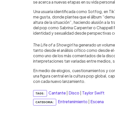
se acerca a nuevas etapas en su vida personal
Una usuaria identificada como Sotfog, en Tik
me gusta, donde plantea que el álbum “demuest
altura de la situación”, haciendo alusión a la
del pop como Sabrina Carpenter o Chappell 
identidad y sexualidad desde perspectivas
The Life of a Showgirl
ha generado un volume
tanto desde el análisis crítico como desde e
como uno de los más comentados de la disco
interpretaciones tan variadas entre medios, s
En medio de elogios, cuestionamientos y conv
una figura central en la cultura pop global, 
con cada nuevo lanzamiento.
Cantante
|
Disco
|
Taylor Swift
TAGS:
Entretenimiento
|
Escena
CATEGORIA: