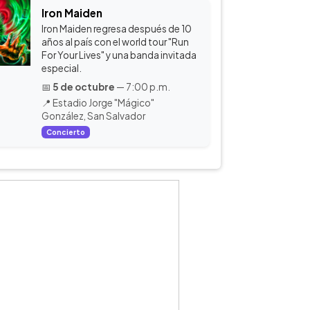
Iron Maiden
Iron Maiden regresa después de 10
años al país con el world tour "Run
For Your Lives" y una banda invitada
especial.
📅
5 de octubre
— 7:00 p.m.
📍 Estadio Jorge "Mágico"
González, San Salvador
Concierto