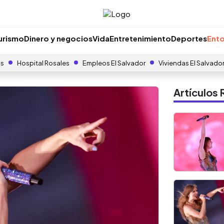
urismo
Dinero y negocios
Vida
Entretenimiento
Deportes
Ento
as
Hospital Rosales
Empleos El Salvador
Viviendas El Salvado
Artículo