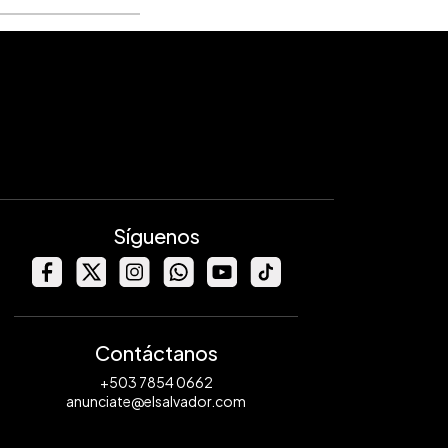
Síguenos
Contáctanos
+503 7854 0662
anunciate@elsalvador.com