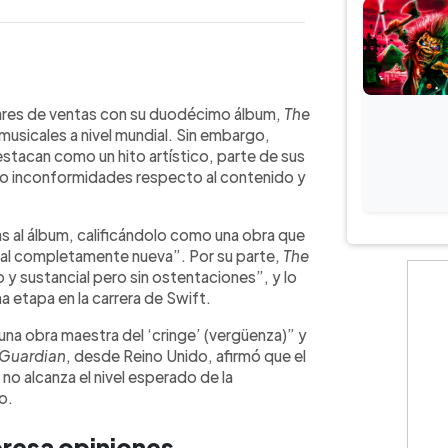
WhatsApp
Copiar link
, The Life of a Showgirl, alcanzando
ugares de ventas con su duodécimo álbum,
The
ormas musicales. Medios como Rolling
 musicales a nivel mundial. Sin embargo,
on, mientras otros, como Slate y The
stacan como un hito artístico, parte de sus
nidad ‘swiftie’ también está dividida:
do inconformidades respecto al contenido y
entras otros cuestionan la
onales en canciones como Actually
s al álbum, calificándolo como una obra que
usuarios han señalado incomodidad
sonal completamente nueva”. Por su parte,
The
, comparándolo con trabajos
y sustancial pero sin ostentaciones”, y lo
gentes en la escena pop global.
a etapa en la carrera de Swift.
“una obra maestra del ‘cringe’ (vergüenza)” y
 Guardian
, desde Reino Unido, afirmó que el
 no alcanza el nivel esperado de la
o.
presa opiniones