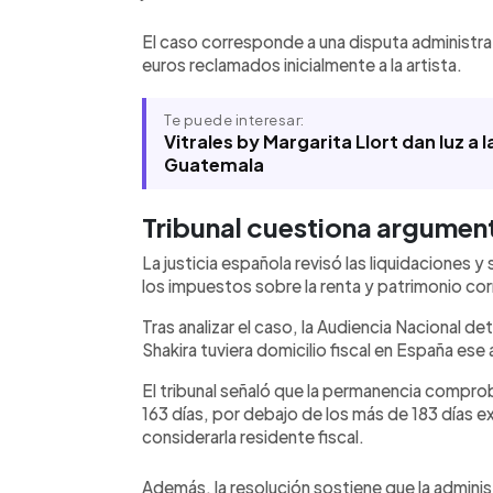
El caso corresponde a una disputa administra
euros reclamados inicialmente a la artista.
Te puede interesar:
Vitrales by Margarita Llort dan luz a 
Guatemala
Tribunal cuestiona argumen
La justicia española revisó las liquidaciones 
los impuestos sobre la renta y patrimonio co
Tras analizar el caso, la Audiencia Nacional
Shakira tuviera domicilio fiscal en España ese 
El tribunal señaló que la permanencia comproba
163 días, por debajo de los más de 183 días exi
considerarla residente fiscal.
Además, la resolución sostiene que la admin