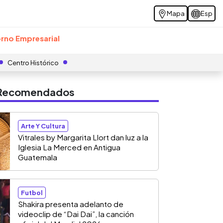
Mapa
Esp
rno Empresarial
Centro Histórico
s Recomendados
Arte Y Cultura
Vitrales by Margarita Llort dan luz a la
Iglesia La Merced en Antigua
Guatemala
Futbol
Shakira presenta adelanto de
videoclip de “Dai Dai”, la canción