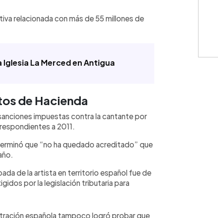
tiva relacionada con más de 55 millones de
la Iglesia La Merced en Antigua
tos de Hacienda
y sanciones impuestas contra la cantante por
rrespondientes a 2011.
 determinó que “no ha quedado acreditado” que
año.
da de la artista en territorio español fue de
gidos por la legislación tributaria para
istración española tampoco logró probar que