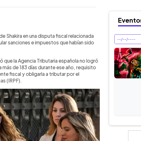
Evento
WhatsApp
Copiar link
 a favor de Shakira en una disputa
de Shakira en una disputa fiscal relacionada
e 2011 y ordenó devolverle más de 60
anular sanciones e impuestos que habían sido
 que la Agencia Tributaria no logró
más de 183 días en España ese año. La
uyó que la Agencia Tributaria española no logró
 aplicados a la artista, aunque
a más de 183 días durante ese año, requisito
sión ante el Tribunal Supremo.
te fiscal y obligarla a tributar por el
as (IRPF).