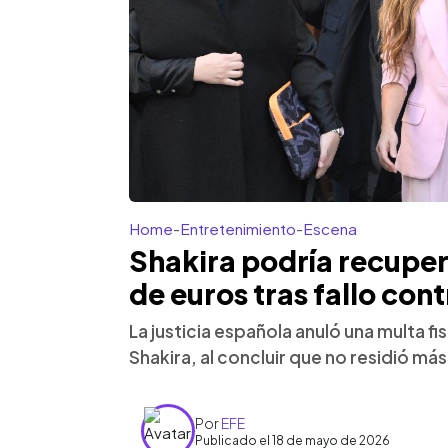
Home
-
Entretenimiento
-
Escena
Shakira podría recuper
de euros tras fallo co
La justicia española anuló una multa f
Shakira, al concluir que no residió más
Por
EFE
Publicado el 18 de mayo de 2026