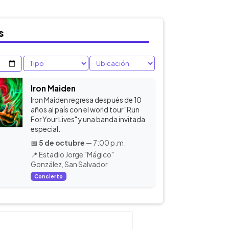
s
Iron Maiden
Iron Maiden regresa después de 10
años al país con el world tour "Run
For Your Lives" y una banda invitada
especial.
📅
5 de octubre
— 7:00 p.m.
📍 Estadio Jorge "Mágico"
González, San Salvador
Concierto