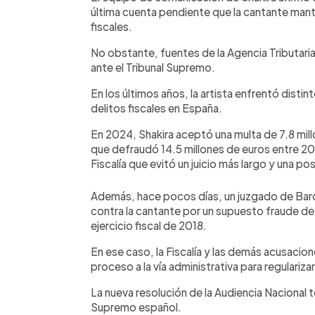
última cuenta pendiente que la cantante mante
fiscales.
No obstante, fuentes de la Agencia Tributaria
ante el Tribunal Supremo.
En los últimos años, la artista enfrentó dist
delitos fiscales en España.
En 2024, Shakira aceptó una multa de 7.8 mil
que defraudó 14.5 millones de euros entre 2
Fiscalía que evitó un juicio más largo y una po
Además, hace pocos días, un juzgado de Barce
contra la cantante por un supuesto fraude de 
ejercicio fiscal de 2018.
En ese caso, la Fiscalía y las demás acusacione
proceso a la vía administrativa para regulariza
La nueva resolución de la Audiencia Nacional 
Supremo español.