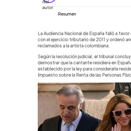
Resumen
Resumen del artículo:
0:00
Facebook
Twitter
►
La Audiencia Nacional de España falló
Escuchar artículo
La Audiencia Nacional de España falló a favor 
fiscal correspondiente al ejercicio d
con el ejercicio tributario de 2011 y ordenó 
millones de euros. El tribunal concluyó
reclamados a la artista colombiana.
demostrar que la cantante residiera 
Según la resolución judicial, el tribunal concl
sentencia anula sanciones e impuestos
demostrar que la cantante residiera en Españ
Hacienda anunció que recurrirá la deci
establecido por la ley para considerarla residen
Impuesto sobre la Renta de las Personas Físic