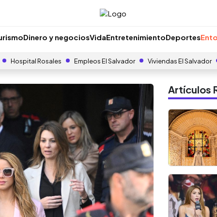
urismo
Dinero y negocios
Vida
Entretenimiento
Deportes
Ento
Hospital Rosales
Empleos El Salvador
Viviendas El Salvador
Artículo