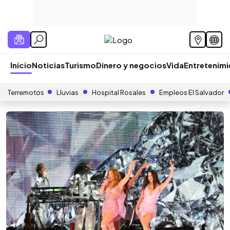
Inicio
Noticias
Turismo
Dinero y negocios
Vida
Entretenim
Terremotos
Lluvias
Hospital Rosales
Empleos El Salvador