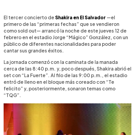
Resumen del artículo:
0:00
►
El tercer concierto de Shakira en El Salvador,
Escuchar artículo
El tercer concierto de
Shakira en El Salvador
—el
realizado el 12 de febrero en el estadio Jorge
primero de las “primeras fechas” que se vendieron
“Mágico” González, marcó el inicio de la nueva
como sold out— arrancó la noche de este jueves 12 de
tanda de fechas de su residencia
febrero en el estadio Jorge “Mágico” González, con un
centroamericana. El show comenzó cerca de las
público de diferentes nacionalidades para poder
8:40 p.m. con la caminata de la manada y abrió
cantar sus grandes éxitos.
con “La Fuerte”, seguido de “Te felicito” y “TQG”.
Tras interpretar “Estoy aquí”, la artista expresó:
La jornada comenzó con la caminata de la manada
“Hoy es nuestra tercera noche aquí en nuestra
cerca de las 8:40 p.m. y, poco después, Shakira abrió el
residencia en Centroamérica que está siendo
set con “La Fuerte”. Al filo de las 9:00 p.m., el estadio
inolvidable”. En la previa, fans de Honduras, Costa
entró de lleno en el bloque más coreado con “Te
Rica, Guatemala y Nicaragua compartieron su
felicito” y, posteriormente, sonaron temas como
entusiasmo por verla y conocer el país.
“TQG”.