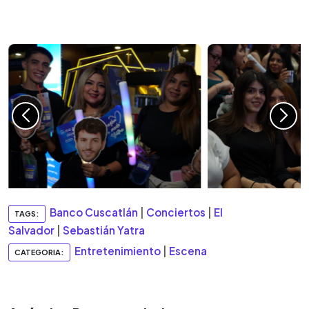
Banco Cuscatlán
|
Conciertos
|
El
TAGS:
Salvador
|
Sebastián Yatra
Entretenimiento
|
Escena
CATEGORIA: