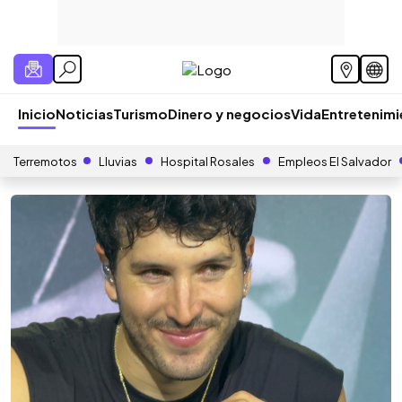
Inicio
Noticias
Turismo
Dinero y negocios
Vida
Entretenim
Terremotos
Lluvias
Hospital Rosales
Empleos El Salvador