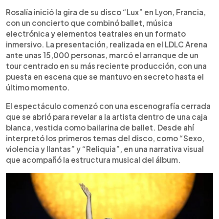
Resumen del artículo:
0:00
►
Rosalía inició su gira “Lux” en Lyon con un
Escuchar artículo
Rosalía inició la gira de su disco “Lux” en Lyon, Francia,
espectáculo que combinó ballet, música
con un concierto que combinó ballet, música
electrónica y elementos teatrales. La
electrónica y elementos teatrales en un formato
presentación, realizada ante 15,000 personas,
inmersivo. La presentación, realizada en el LDLC Arena
mantuvo en secreto su puesta en escena hasta el
ante unas 15,000 personas, marcó el arranque de un
inicio. El show recorrió principalmente su nuevo
tour centrado en su más reciente producción, con una
disco, aunque incluyó éxitos de “Motomami”. La
puesta en escena que se mantuvo en secreto hasta el
artista alternó vestuarios, coreografías e
último momento.
interacción con el público, incluyendo momentos
como un confesionario y recorridos entre los
El espectáculo comenzó con una escenografía cerrada
asistentes. Acompañada por una orquesta,
que se abrió para revelar a la artista dentro de una caja
transformó el ambiente en distintos formatos
blanca, vestida como bailarina de ballet. Desde ahí
escénicos. El concierto cerró con temas de “Lux”
interpretó los primeros temas del disco, como “Sexo,
y una interpretación final en solitario, marcando el
violencia y llantas” y “Reliquia”, en una narrativa visual
inicio de su nueva gira.
que acompañó la estructura musical del álbum.