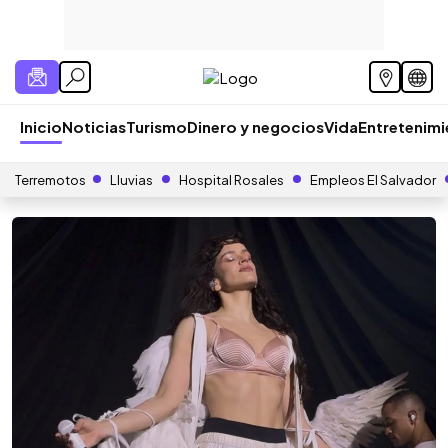
Inicio
Noticias
Turismo
Dinero y negocios
Vida
Entretenim
Terremotos
Lluvias
Hospital Rosales
Empleos El Salvador