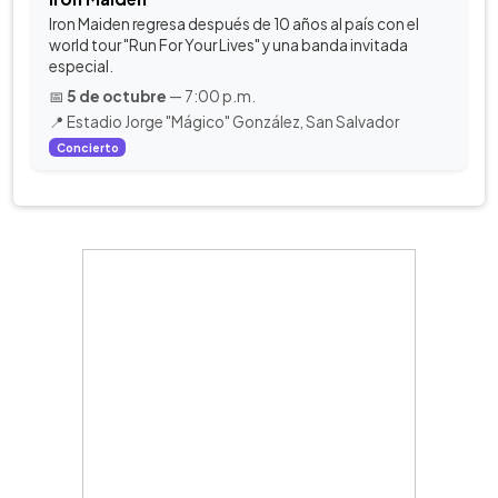
Iron Maiden regresa después de 10 años al país con el
world tour "Run For Your Lives" y una banda invitada
especial.
📅
5 de octubre
— 7:00 p.m.
📍 Estadio Jorge "Mágico" González, San Salvador
Concierto