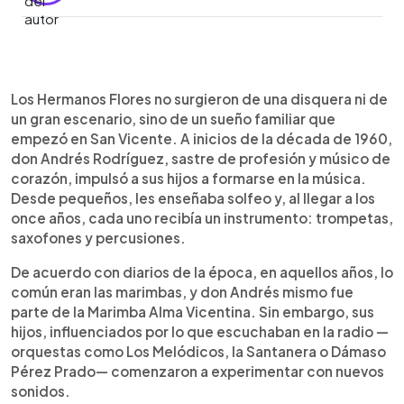
Resumen del artículo:
0:00
►
Desde San Vicente, Los Hermanos Flores
Escuchar artículo
Los Hermanos Flores no surgieron de una disquera ni de
nacieron en 1960 como un sueño familiar
un gran escenario, sino de un sueño familiar que
impulsado por don Andrés Rodríguez. Con
empezó en San Vicente. A inicios de la década de 1960,
trompetas, saxos y percusiones, llevaron frescura
don Andrés Rodríguez, sastre de profesión y músico de
a la música tropical salvadoreña. Su gran salto
corazón, impulsó a sus hijos a formarse en la música.
llegó en 1970 con La Bala, éxito que abrió puertas
Desde pequeños, les enseñaba solfeo y, al llegar a los
en México y el mundo. Con más de seis décadas
once años, cada uno recibía un instrumento: trompetas,
de trayectoria, 36 discos y giras internacionales,
saxofones y percusiones.
su cumbia se convirtió en símbolo cultural dentro y
fuera del país. Hoy, siguen uniendo a
De acuerdo con diarios de la época, en aquellos años, lo
generaciones y se preparan para hacer historia en
común eran las marimbas, y don Andrés mismo fue
Coachella 2026, llevando el ritmo salvadoreño a
parte de la Marimba Alma Vicentina. Sin embargo, sus
un escenario global.
hijos, influenciados por lo que escuchaban en la radio —
orquestas como Los Melódicos, la Santanera o Dámaso
Pérez Prado— comenzaron a experimentar con nuevos
sonidos.