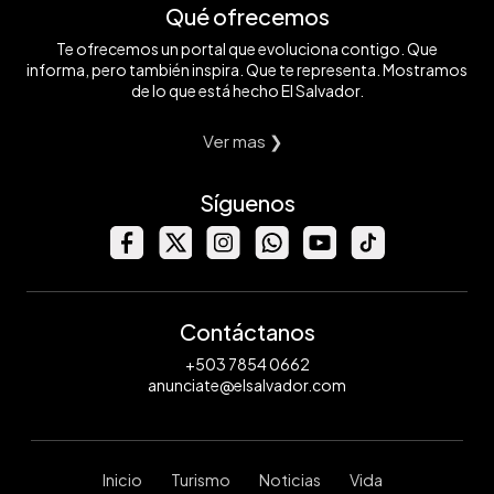
Qué ofrecemos
Te ofrecemos un portal que evoluciona contigo. Que
informa, pero también inspira. Que te representa. Mostramos
de lo que está hecho El Salvador.
Ver mas ❯
Síguenos
Contáctanos
+503 7854 0662
anunciate@elsalvador.com
Inicio
Turismo
Noticias
Vida