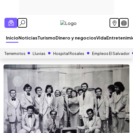
Inicio
Noticias
Turismo
Dinero y negocios
Vida
Entretenim
Terremotos
Lluvias
Hospital Rosales
Empleos El Salvador