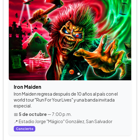
Iron Maiden
Iron Maiden regresa después de 10 años al país con el
world tour "Run For Your Lives" y una banda invitada
especial.
📅
5 de octubre
— 7:00 p.m.
📍 Estadio Jorge "Mágico" González, San Salvador
Concierto