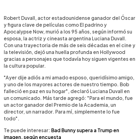
Resumen del artículo:
0:00
►
El actor estadounidense Robert Duvall murió a los
Escuchar artículo
Robert Duvall, actor estadounidense ganador del Óscar
95 años, según confirmó su esposa, Luciana
y figura clave de películas como El padrino y
Duvall. Con más de seis décadas de carrera, se
Apocalypse Now, murió a los 95 años, según informó su
convirtió en una figura clave del cine de Hollywood
esposa, la actriz y cineasta argentina Luciana Duvall.
gracias a papeles inolvidables como Tom Hagen
Con una trayectoria de más de seis décadas en el cine y
en El padrino y el teniente coronel Kilgore en
la televisión, dejó una huella profunda en Hollywood
Apocalypse Now. Ganó el Óscar a mejor actor por
gracias a personajes que todavía hoy siguen vigentes en
Tender Mercies y recibió seis nominaciones
la cultura popular.
adicionales. También destacó en Matar a un
ruiseñor, Network, The Great Santini y la miniserie
"Ayer dije adiós a mi amado esposo, queridísimo amigo,
Lonesome Dove. Reconocido por su versatilidad,
y uno de los mayores actores de nuestro tiempo. Bob
dejó una huella duradera en la historia del cine
falleció en paz en su hogar", declaró Luciana Duvall en
internacional.
un comunicado. Más tarde agregó: "Para el mundo, fue
un actor ganador del Premio de la Academia, un
director, un narrador. Para mí, simplemente lo fue
todo".
Te puede interesar:
Bad Bunny supera a Trump en
imagen, según encuesta