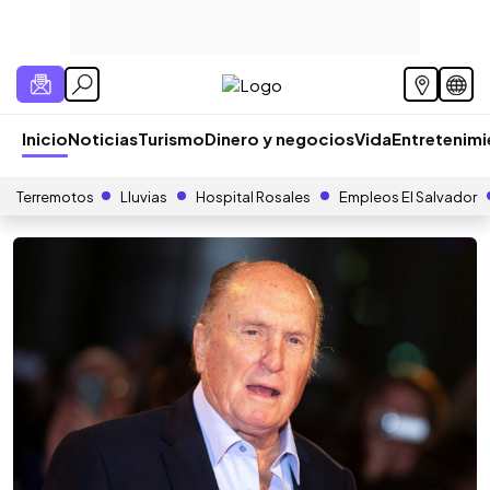
Inicio
Noticias
Turismo
Dinero y negocios
Vida
Entretenim
Terremotos
Lluvias
Hospital Rosales
Empleos El Salvador