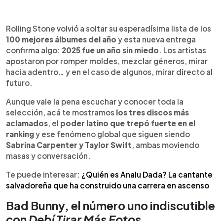
Resumen del artículo:
0:00
►
Los mejores álbumes del 2025 estuvieron
Escuchar artículo
Rolling Stone volvió a soltar su esperadísima lista de los
marcados por riesgo, creatividad y un fuerte
100 mejores álbumes del año
y esta nueva entrega
protagonismo latino. Bad Bunny lideró el año con
confirma algo:
2025 fue un año sin miedo
. Los artistas
DTMF, un viaje sonoro por Puerto Rico que
apostaron por romper moldes, mezclar géneros, mirar
consolidó su impacto global. Lady Gaga regresó
hacia adentro… y en el caso de algunos, mirar directo al
con fuerza en Mayhem, recuperando su caos pop
futuro.
con referencias a Bowie y la era Fame Monster.
Rosalía sorprendió con Lux, un disco irreverente y
Aunque vale la pena escuchar y conocer toda la
profundamente emocional. El ranking también
selección, acá te mostramos
los tres discos más
destacó a artistas latinos como Silvana Estrada,
aclamados
, el
poder latino que trepó fuerte en el
Karol G, y Fuerza Regida.
ranking
y ese fenómeno global que siguen siendo
Sabrina Carpenter y Taylor Swift
, ambas moviendo
masas y conversación.
Te puede interesar:
¿Quién es Analu Dada? La cantante
salvadoreña que ha construido una carrera en ascenso
Bad Bunny, el número uno indiscutible
con
Debí Tirar Más Fotos