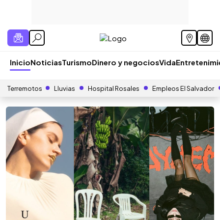
Inicio
Noticias
Turismo
Dinero y negocios
Vida
Entretenim
Terremotos
Lluvias
Hospital Rosales
Empleos El Salvador