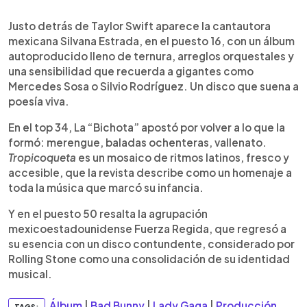
Justo detrás de Taylor Swift aparece la cantautora
mexicana Silvana Estrada, en el puesto 16, con un álbum
autoproducido lleno de ternura, arreglos orquestales y
una sensibilidad que recuerda a gigantes como
Mercedes Sosa o Silvio Rodríguez. Un disco que suena a
poesía viva.
En el top 34, La “Bichota” apostó por volver a lo que la
formó: merengue, baladas ochenteras, vallenato.
Tropicoqueta
es un mosaico de ritmos latinos, fresco y
accesible, que la revista describe como un homenaje a
toda la música que marcó su infancia.
Y en el puesto 50 resalta la agrupación
mexicoestadounidense Fuerza Regida, que regresó a
su esencia con un disco contundente, considerado por
Rolling Stone como una consolidación de su identidad
musical.
Álbum
|
Bad Bunny
|
Lady Gaga
|
Producción
TAGS: