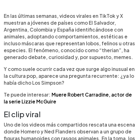
Resumen del artículo:
0:00
►
La tendencia Therian ha tomado fuerza en TikTok
Escuchar artículo
En las últimas semanas, videos virales en TikTok y X
y otras redes sociales, donde adolescentes y
muestran a jóvenes de países como El Salvador,
jóvenes comparten videos identificándose con
Argentina, Colombia y España identificándose con
animales y adoptando conductas inspiradas en
animales, adoptando comportamientos, estéticas e
ellos. En medio del debate digital, usuarios
incluso máscaras que representan lobos, felinos u otras
comenzaron a viralizar escenas de Los Simpson,
especies. El fenómeno, conocido como “therian”, ha
asegurando que la serie “predijo” este fenómeno.
generado debate, curiosidad y, por supuesto, memes.
Un clip muestra a Homero y Flanders observando
a figuras humanoides con rasgos animales
Y como suele ocurrir cada vez que surge algo inusual en
reunidas en la selva, lo que desató
la cultura pop, aparece una pregunta recurrente: ¿ya lo
comparaciones y memes. Aunque la producción
había dicho Los Simpson?
nunca abordó directamente el movimiento therian,
su fama de anticipar hechos y tendencias vuelve a
Te puede interesar:
Muere Robert Carradine, actor de
colocarla en el centro de la conversación en
la serie Lizzie McGuire
internet.
El clip viral
Uno de los videos más compartidos rescata una escena
donde Homero y Ned Flanders observan a un grupo de
figuras humanoides con rasgos animales. En la toma, los