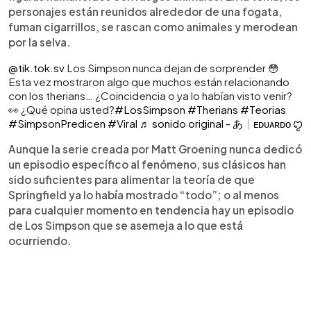
personajes están reunidos alrededor de una fogata,
fuman cigarrillos, se rascan como animales y merodean
por la selva.
@tik.tok.sv
Los Simpson nunca dejan de sorprender 😳
Esta vez mostraron algo que muchos están relacionando
con los therians… ¿Coincidencia o ya lo habían visto venir?
👀 ¿Qué opina usted?
#LosSimpson
#Therians
#Teorias
#SimpsonPredicen
#Viral
♬ sonido original - あ┊ᴇᴅᴜᴀʀᴅᴏ ꨄ︎
Aunque la serie creada por Matt Groening nunca dedicó
un episodio específico al fenómeno, sus clásicos han
sido suficientes para alimentar la teoría de que
Springfield ya lo había mostrado “todo”; o al menos
para cualquier momento en tendencia hay un episodio
de Los Simpson que se asemeja a lo que está
ocurriendo.