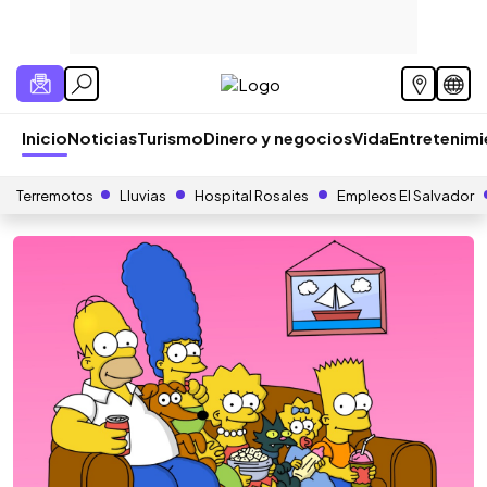
Inicio
Noticias
Turismo
Dinero y negocios
Vida
Entretenim
Terremotos
Lluvias
Hospital Rosales
Empleos El Salvador