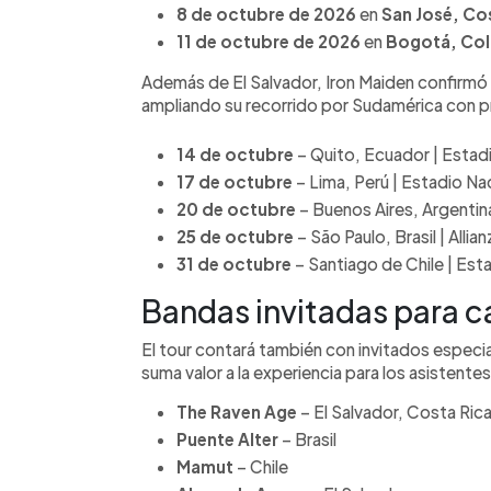
8 de octubre de 2026
en
San José, Co
11 de octubre de 2026
en
Bogotá, Co
Además de El Salvador, Iron Maiden confirmó 
ampliando su recorrido por Sudamérica con 
14 de octubre
– Quito, Ecuador | Estad
17 de octubre
– Lima, Perú | Estadio Na
20 de octubre
– Buenos Aires, Argentin
25 de octubre
– São Paulo, Brasil | Allia
31 de octubre
– Santiago de Chile | Est
Bandas invitadas para c
El tour contará también con invitados especi
suma valor a la experiencia para los asistentes
The Raven Age
– El Salvador, Costa Ric
Puente Alter
– Brasil
Mamut
– Chile