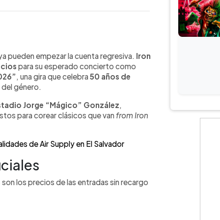
WhatsApp
Copiar link
 ya pueden empezar la cuenta regresiva.
Iron
ecios
para su esperado concierto como
2026”
, una gira que celebra
50 años de
 del género.
stadio Jorge “Mágico” González
,
listos para corear clásicos que van
from Iron
lidades de Air Supply en El Salvador
iciales
 son los precios de las entradas sin recargo