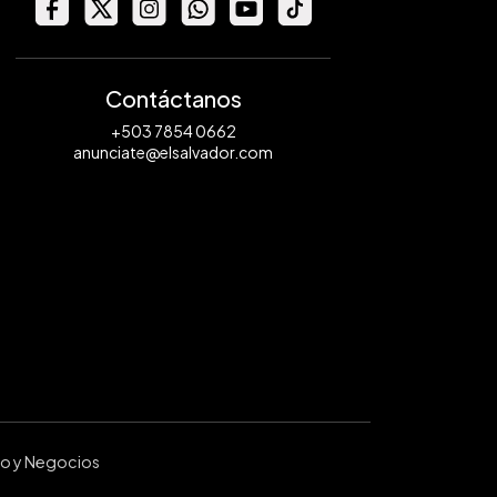
Contáctanos
+503 7854 0662
anunciate@elsalvador.com
ro y Negocios