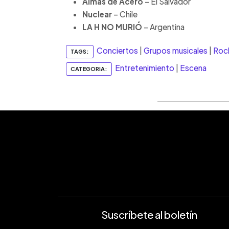
Almas de Acero
– El Salvador
Nuclear
– Chile
LA H NO MURIÓ
– Argentina
Conciertos
|
Grupos musicales
|
Roc
TAGS:
Entretenimiento
|
Escena
CATEGORIA:
Suscríbete al boletín