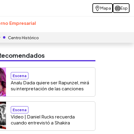
Mapa
Esp
rno Empresarial
r
Centro Histórico
s Recomendados
Escena
Analu Dada quiere ser Rapunzel, mirá
su interpretación de las canciones
Escena
Vídeo | Daniel Rucks recuerda
cuando entrevistó a Shakira