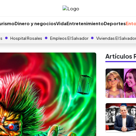
urismo
Dinero y negocios
Vida
Entretenimiento
Deportes
Ento
as
Hospital Rosales
Empleos El Salvador
Viviendas El Salvado
Artículo