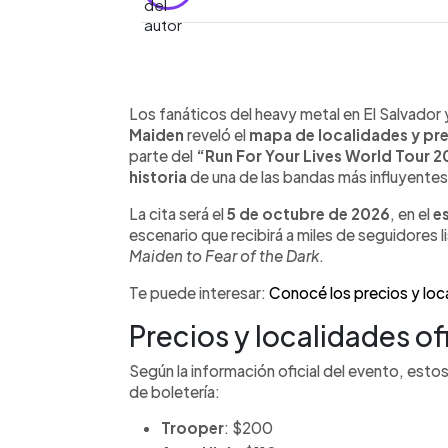
0:00
Facebook
Twitter
►
Escuchar artículo
Los fanáticos del heavy metal en El Salvador
Maiden
reveló el
mapa de localidades y pr
parte del
“Run For Your Lives World Tour 
historia
de una de las bandas más influyentes
La cita será el
5 de octubre de 2026
, en el
e
escenario que recibirá a miles de seguidores 
Maiden to Fear of the Dark
.
Te puede interesar:
Conocé los precios y loca
Precios y localidades of
Según la información oficial del evento, estos
de boletería:
Trooper
: $200