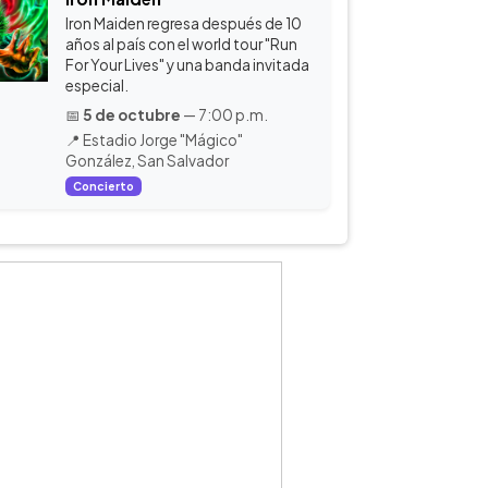
Iron Maiden regresa después de 10
años al país con el world tour "Run
For Your Lives" y una banda invitada
especial.
📅
5 de octubre
— 7:00 p.m.
📍 Estadio Jorge "Mágico"
González, San Salvador
Concierto