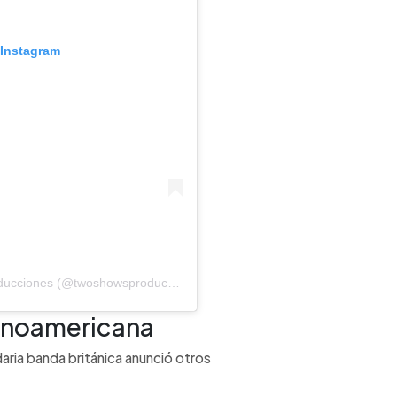
 Instagram
Una publicación compartida de Two Shows Producciones (@twoshowsproducciones)
atinoamericana
aria banda británica anunció otros