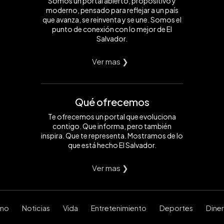
Somos un portal abierto, propositivo y
moderno, pensado para reflejar a un país
que avanza, se reinventa y se une. Somos el
punto de conexión con lo mejor de El
Salvador.
Ver mas ❯
Qué ofrecemos
Te ofrecemos un portal que evoluciona
contigo. Que informa, pero también
inspira. Que te representa. Mostramos de lo
que está hecho El Salvador.
Ver mas ❯
smo
Noticias
Vida
Entretenimiento
Deportes
Dine