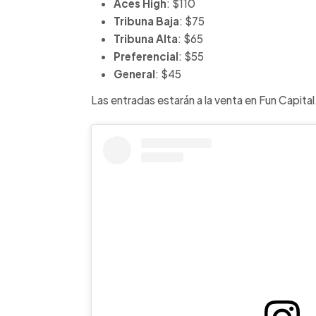
Aces High
: $110
Tribuna Baja
: $75
Tribuna Alta
: $65
Preferencial
: $55
General
: $45
Las entradas estarán a la venta en Fun Capital