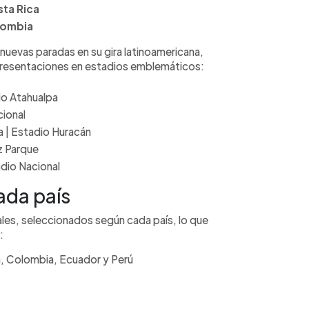
sta Rica
lombia
nuevas paradas en su gira latinoamericana,
presentaciones en estadios emblemáticos:
io Atahualpa
cional
a | Estadio Huracán
nz Parque
adio Nacional
ada país
ales, seleccionados según cada país, lo que
:
a, Colombia, Ecuador y Perú