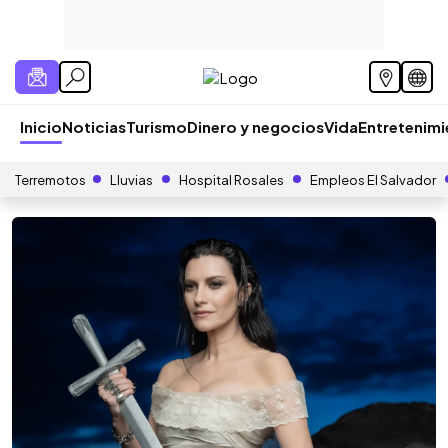
Inicio
Noticias
Turismo
Dinero y negocios
Vida
Entretenim
Terremotos
Lluvias
Hospital Rosales
Empleos El Salvador