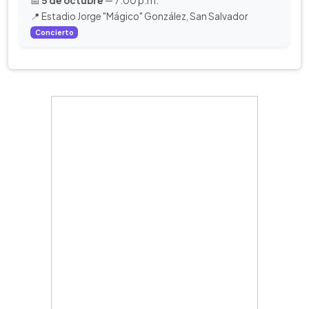
📅
5 de octubre
— 7:00 p.m.
📍 Estadio Jorge "Mágico" González, San Salvador
Concierto