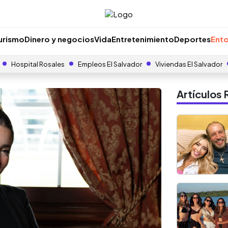
urismo
Dinero y negocios
Vida
Entretenimiento
Deportes
Ento
Hospital Rosales
Empleos El Salvador
Viviendas El Salvador
Artículo