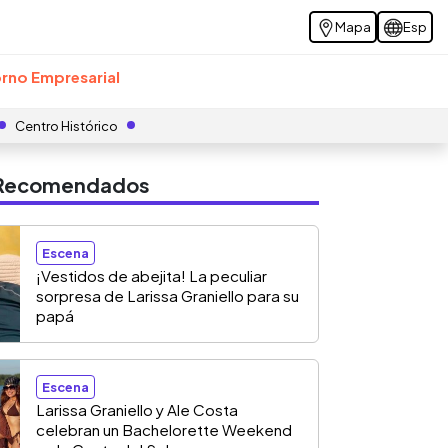
Mapa
Esp
rno Empresarial
Centro Histórico
s Recomendados
Escena
¡Vestidos de abejita! La peculiar
sorpresa de Larissa Graniello para su
papá
Escena
Larissa Graniello y Ale Costa
celebran un Bachelorette Weekend