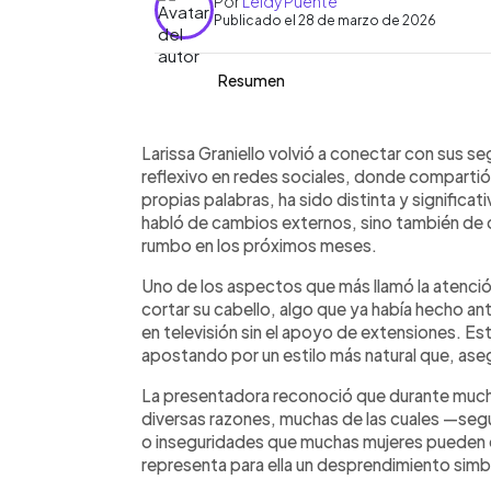
Por
Leidy Puente
Publicado el 28 de marzo de 2026
Resumen
Resumen del artículo:
0:00
Facebook
Twitter
►
Larissa Graniello compartió con sus 
Escuchar artículo
Larissa Graniello volvió a conectar con sus s
personales y profesionales. La prese
reflexivo en redes sociales, donde compartió
nuevo look sin extensiones, una decis
propias palabras, ha sido distinta y significa
que refleja una versión más auténtica
habló de cambios externos, sino también de 
tenido semanas intensas de reunione
rumbo en los próximos meses.
clave en su vida por las decisiones 
Uno de los aspectos que más llamó la atenció
faceta como madre, recordando que s
cortar su cabello, algo que ya había hecho a
en junio. Su mensaje invita a valorar e
en televisión sin el apoyo de extensiones. Es
lo construido con esfuerzo.
apostando por un estilo más natural que, asegu
La presentadora reconoció que durante much
diversas razones, muchas de las cuales —seg
o inseguridades que muchas mujeres pueden 
representa para ella un desprendimiento simb