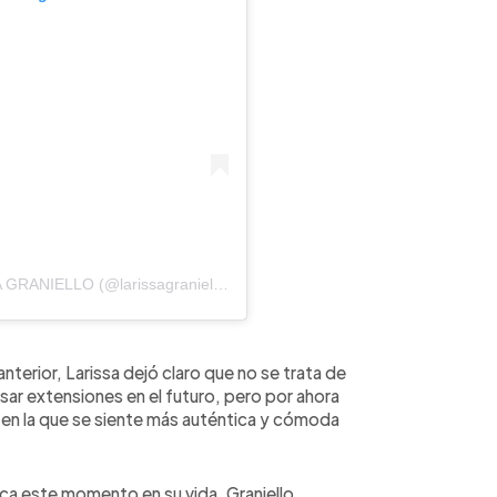
Una publicación compartida por LARISSA VEGA GRANIELLO (@larissagraniello)
terior, Larissa dejó claro que no se trata de
usar extensiones en el futuro, pero por ahora
 en la que se siente más auténtica y cómoda
rca este momento en su vida. Graniello