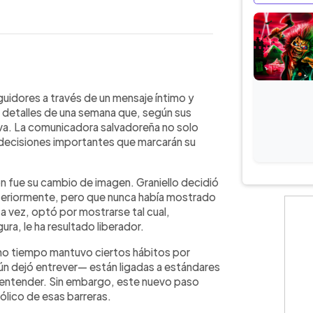
WhatsApp
Copiar link
seguidores una etapa de cambios
eguidores a través de un mensaje íntimo y
ntadora sorprendió al mostrar un
 detalles de una semana que, según sus
ión que describe como liberadora y
tiva. La comunicadora salvadoreña no solo
 de sí misma. Además, reveló que ha
decisiones importantes que marcarán su
s, adelantando que este año será
que deberá tomar. También destacó su
n fue su cambio de imagen. Graniello decidió
u hijo Gianmarco cumplirá tres años
nteriormente, pero que nunca había mostrado
l tiempo, vivir cada etapa y agradecer
ta vez, optó por mostrarse tal cual,
ra, le ha resultado liberador.
o tiempo mantuvo ciertos hábitos por
ún dejó entrever— están ligadas a estándares
entender. Sin embargo, este nuevo paso
ólico de esas barreras.