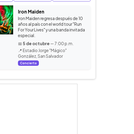
Iron Maiden
Iron Maiden regresa después de 10
años al país con el world tour "Run
For Your Lives" y una banda invitada
especial.
📅
5 de octubre
— 7:00 p.m.
📍 Estadio Jorge "Mágico"
González, San Salvador
Concierto