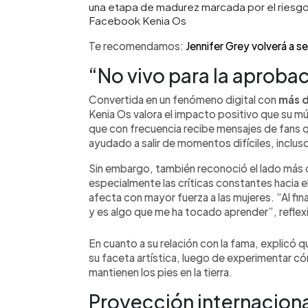
una etapa de madurez marcada por el riesgo 
Facebook Kenia Os
Te recomendamos:
Jennifer Grey volverá a s
“No vivo para la aprobac
Convertida en un fenómeno digital con
más d
Kenia Os valora el impacto positivo que su m
que con frecuencia recibe mensajes de fans 
ayudado a salir de momentos difíciles, inclus
Sin embargo, también reconoció el lado más d
especialmente las críticas constantes hacia el 
afecta con mayor fuerza a las mujeres. “Al f
y es algo que me ha tocado aprender”, reflex
En cuanto a su relación con la fama, explicó q
su faceta artística, luego de experimentar cóm
mantienen los pies en la tierra.
Proyección internacion