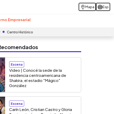
Mapa
Esp
rno Empresarial
r
Centro Histórico
s Recomendados
Escena
Video | Conocé la sede de la
residencia centroamericana de
Shakira, el estadio "Mágico"
González
Escena
Carín León, Cristian Castro y Gloria