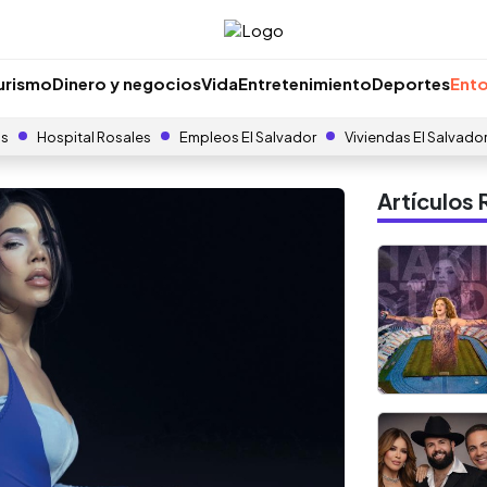
urismo
Dinero y negocios
Vida
Entretenimiento
Deportes
Ento
as
Hospital Rosales
Empleos El Salvador
Viviendas El Salvado
Artículo