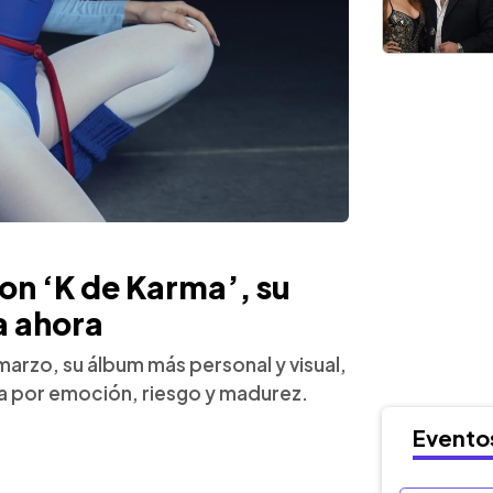
con ‘K de Karma’, su
a ahora
 marzo, su álbum más personal y visual,
a por emoción, riesgo y madurez.
Evento