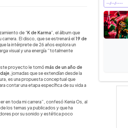
WhatsApp
Copiar link
de Karma, el álbum más personal y
nzamiento de
‘K de Karma’
, el álbum que
eado durante más de un año, representa
carrera. El disco, que se estrenará el
19 de
una energía distinta y un universo
 que la intérprete de 26 años explora un
 mexicana aseguró que es el trabajo
arga visual y una energía “totalmente
en lo musical como en lo conceptual.
tiva, el disco refleja su evolución
e este proyecto le tomó
más de un año de
ión como figura pop. Kenia Os afirma
odaje
, jornadas que se extendían desde la
scar aprobación, y con la intención de
gura, es una propuesta conceptual que
co.
ara contar una etapa específica de su vida a
r en toda mi carrera”, confesó Kenia Os, al
 de los temas ya publicados y que ha
idores por su sonido y estética poco