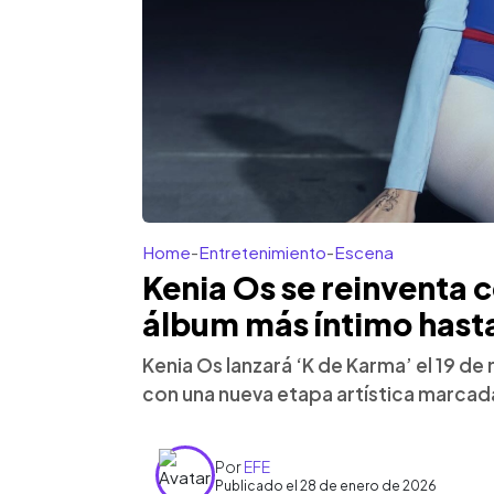
Home
-
Entretenimiento
-
Escena
Kenia Os se reinventa 
álbum más íntimo hast
Kenia Os lanzará ‘K de Karma’ el 19 de
con una nueva etapa artística marcad
Por
EFE
Publicado el 28 de enero de 2026