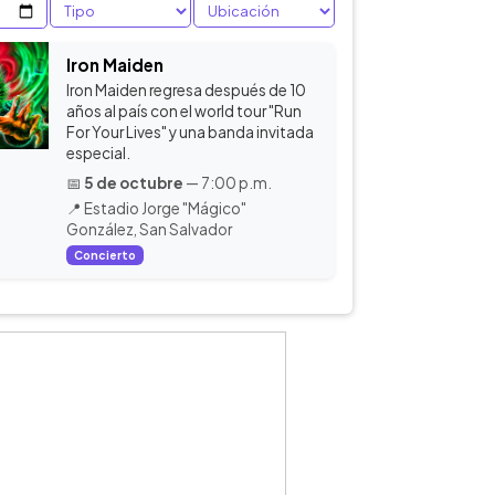
Iron Maiden
Iron Maiden regresa después de 10
años al país con el world tour "Run
For Your Lives" y una banda invitada
especial.
📅
5 de octubre
— 7:00 p.m.
📍 Estadio Jorge "Mágico"
González, San Salvador
Concierto