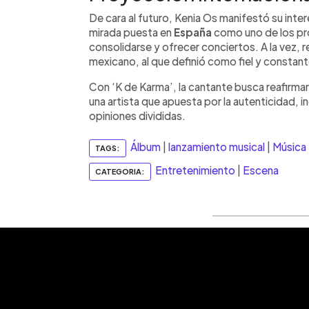
De cara al futuro, Kenia Os manifestó su inte
mirada puesta en
España
como uno de los p
consolidarse y ofrecer conciertos. A la vez, r
mexicano, al que definió como fiel y constante
Con ‘K de Karma’, la cantante busca reafirmar
una artista que apuesta por la autenticidad, i
opiniones divididas.
Álbum
|
lanzamiento musical
|
Música
TAGS:
Entretenimiento
|
Escena
CATEGORIA: