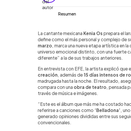
Resumen
Resumen del artículo:
0:00
Facebook
Twitter
►
Kenia Os presentará el 19 de marzo K 
Escuchar artículo
La cantante mexicana
Kenia Os
prepara el la
visual de su carrera. El proyecto, cr
define como el más personal y complejo de su 
una nueva etapa artística marcada por 
marzo
, marca una nueva etapa artística en la
emocional más complejo. La cantante
universo emocional distinto, con una fuerte c
que más le ha costado realizar, tanto 
diferente” a la de sus trabajos anteriores.
Con una fuerte apuesta estética y narra
En entrevista con EFE, la artista explicó qu
desde sus inicios hasta su consolidac
creación
, además de
15 días intensos de r
que crea desde la autenticidad, sin bu
madrugada hasta la noche. El resultado, ase
conectar profundamente con su públi
compara con una
obra de teatro
, pensada p
través de música e imágenes.
“Este es el álbum que más me ha costado hace
referirse a canciones como
‘Belladona’
, uno
generado opiniones divididas entre sus segu
convencionales.