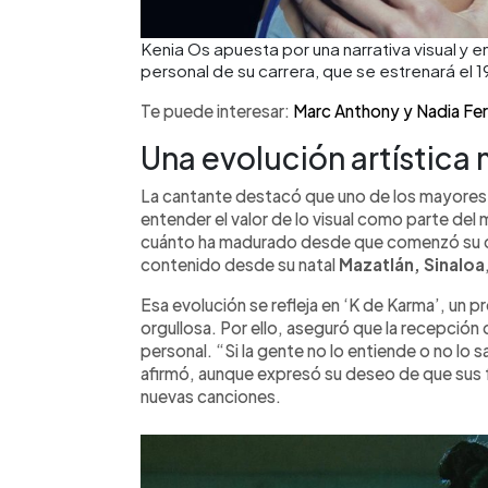
Kenia Os apuesta por una narrativa visual y 
personal de su carrera, que se estrenará el
Te puede interesar:
Marc Anthony y Nadia Fer
Una evolución artística 
La cantante destacó que uno de los mayores 
entender el valor de lo visual como parte del 
cuánto ha madurado desde que comenzó su ca
contenido desde su natal
Mazatlán, Sinaloa
Esa evolución se refleja en ‘K de Karma’, un
orgullosa. Por ello, aseguró que la recepción
personal. “Si la gente no lo entiende o no lo 
afirmó, aunque expresó su deseo de que sus f
nuevas canciones.