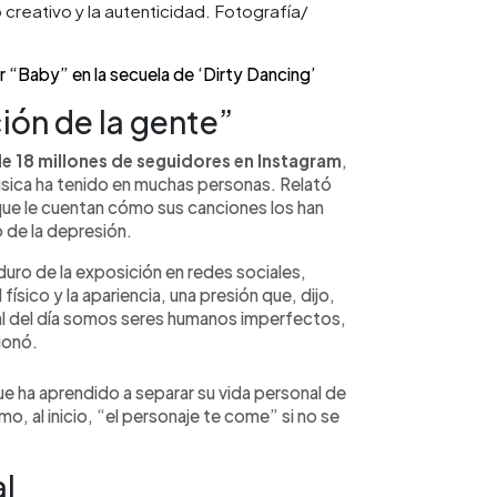
creativo y la autenticidad. Fotografía/
er “Baby” en la secuela de ‘Dirty Dancing’
ión de la gente”
e 18 millones de seguidores en Instagram
,
úsica ha tenido en muchas personas. Relató
que le cuentan cómo sus canciones los han
o de la depresión.
uro de la exposición en redes sociales,
físico y la apariencia, una presión que, dijo,
inal del día somos seres humanos imperfectos,
ionó.
ue ha aprendido a separar su vida personal de
o, al inicio, “el personaje te come” si no se
al