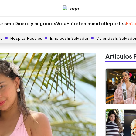
urismo
Dinero y negocios
Vida
Entretenimiento
Deportes
Ento
as
Hospital Rosales
Empleos El Salvador
Viviendas El Salvado
Artículo