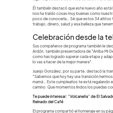
Él también destacó que este nuevo año está 
nos ha traído cosas muy buenas como nuestr
poco de conocerla… Sé que estos 34 añitos t
trabajo, dinero, salud y esa belleza que tene
Celebración desde la te
Sus compañeros de programa también le dedi
Ardón, también presentadora de "Arriba Mi Ge
como has logrado superar cada etapa y adaptar
lo vas a hacer de la mejor manera".
Juanjo González, por su parte, destacó la trans
"Sabemos que hoy hay una transición hermosa
mamá… Este cumpleaños te está regalando el 
camino. Que momentos lindos los puedas com
Te puede interesar: “Volcaneña” de El Salvad
Reinado del Café
El programa compartió el homenaje en su pág