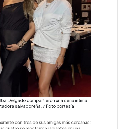
y Alba Delgado compartieron una cena íntima
ntadora salvadoreña. / Foto cortesía
staurante con tres de sus amigas más cercanas:
Las cuatro se mostraron radiantes en una