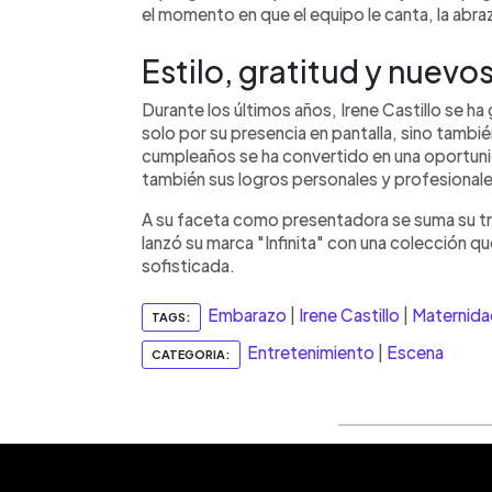
el momento en que el equipo le canta, la abr
Estilo, gratitud y nuev
Durante los últimos años, Irene Castillo se ha
solo por su presencia en pantalla, sino tambié
cumpleaños se ha convertido en una oportunid
también sus logros personales y profesionale
A su faceta como presentadora se suma su 
lanzó su marca "Infinita" con una colección que
sofisticada.
Embarazo
|
Irene Castillo
|
Maternida
TAGS:
Entretenimiento
|
Escena
CATEGORIA: