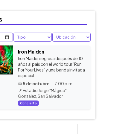
s
Iron Maiden
Iron Maiden regresa después de 10
años al país con el world tour "Run
For Your Lives" y una banda invitada
especial.
📅
5 de octubre
— 7:00 p.m.
📍 Estadio Jorge "Mágico"
González, San Salvador
Concierto