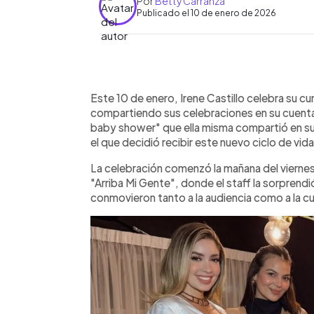
Por
Betty Carranza
Publicado el 10 de enero de 2026
0:00
Facebook
Twitter
►
Escuchar artículo
Este 10 de enero, Irene Castillo celebra su 
compartiendo sus celebraciones en su cuenta
baby shower" que ella misma compartió en su
el que decidió recibir este nuevo ciclo de vida
La celebración comenzó la mañana del vierne
"Arriba Mi Gente", donde el staff la sorprendió
conmovieron tanto a la audiencia como a la c