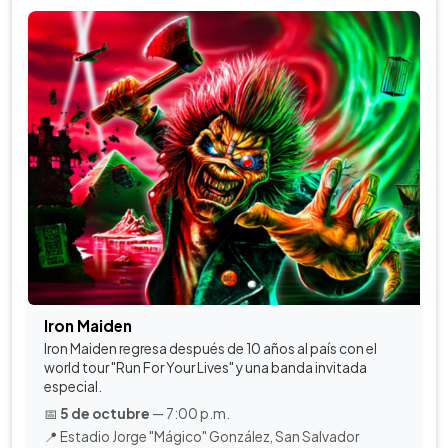
Iron Maiden
Iron Maiden regresa después de 10 años al país con el
world tour "Run For Your Lives" y una banda invitada
especial.
📅
5 de octubre
— 7:00 p.m.
📍 Estadio Jorge "Mágico" González, San Salvador