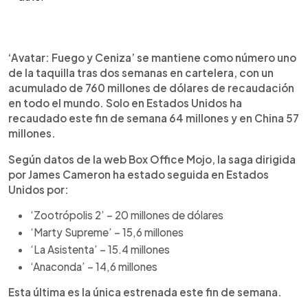
Resumen del artículo:
0:00
►
‘Avatar: Fuego y Ceniza’ lidera la taquilla global
Escuchar artículo
‘Avatar: Fuego y Ceniza’ se mantiene como número uno
por segunda semana consecutiva con una
de la taquilla tras dos semanas en cartelera, con un
recaudación de 760 millones de dólares,
acumulado de 760 millones de dólares de recaudación
incluyendo 64 millones en Estados Unidos y 57
en todo el mundo. Solo en Estados Unidos ha
millones en China, según Box Office Mojo. En
recaudado este fin de semana 64 millones y en China 57
EE.UU., le siguen ‘Zootrópolis 2’ (20 millones),
millones.
‘Marty Supreme’ (15,6 millones), ‘La Asistenta’ (15,4
millones) y ‘Anaconda’ (14,6 millones), esta última
Según datos de la web Box Office Mojo, la saga dirigida
como único estreno reciente. ‘Marty Supreme’,
por James Cameron ha estado seguida en Estados
protagonizada por Timothée Chalamet, suma 28
Unidos por:
millones solo en EE.UU. ‘Zootrópolis 2’ ha
superado los 1.420 millones globales, con 500
‘Zootrópolis 2’ – 20 millones de dólares
millones en China, donde ha generado una fuerte
‘Marty Supreme’ – 15,6 millones
conexión con el público.
‘La Asistenta’ – 15.4 millones
‘Anaconda’ – 14,6 millones
Esta última es la única estrenada este fin de semana.