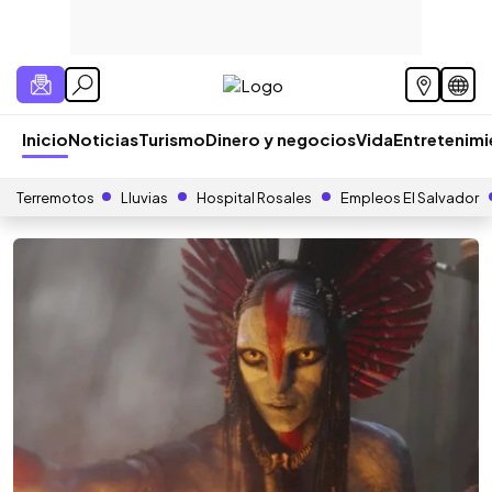
Inicio
Noticias
Turismo
Dinero y negocios
Vida
Entretenim
Terremotos
Lluvias
Hospital Rosales
Empleos El Salvador