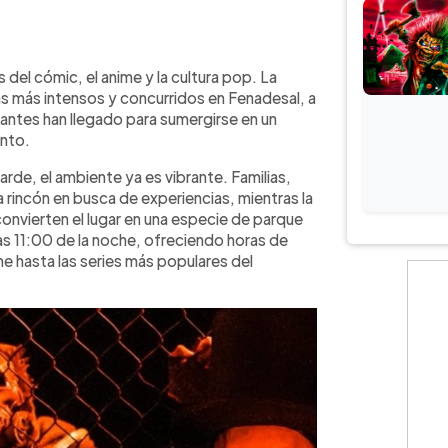
WhatsApp
Copiar link
desal, Soyapango, y vive sus
 del cómic, el anime y la cultura pop. La
lia oferta de entretenimiento para
 más intensos y concurridos en Fenadesal, a
l evento, que se realiza de 3:00 p.m.
antes han llegado para sumergirse en un
ticos, spots para fotos con
ento.
ciones de terror. La entrada general
arde, el ambiente ya es vibrante. Familias,
les de $3.00. También cuenta con más
rincón en busca de experiencias, mientras la
specializadas. Hay parqueo
convierten el lugar en una especie de parque
de buses, lo que facilita la visita
as 11:00 de la noche, ofreciendo horas de
e hasta las series más populares del