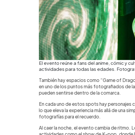
El evento reúne a fans del anime, cómic y cul
actividades para todas las edades. Fotogr
También hay espacios como “Game of Dragons
en uno de los puntos más fotografiados de l
pueden sentirse dentro de la comarca.
En cada uno de estos spots hay personajes ca
lo que eleva la experiencia más allá de una si
fotografías para el recuerdo.
Al caer la noche, el evento cambia de ritmo.
actividades como el show de K-pop, donde lo