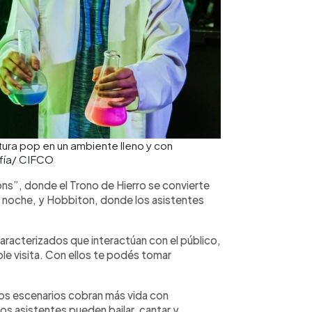
tura pop en un ambiente lleno y con
afía/ CIFCO
”, donde el Trono de Hierro se convierte
a noche, y Hobbiton, donde los asistentes
racterizados que interactúan con el público,
mple visita. Con ellos te podés tomar
 Los escenarios cobran más vida con
s asistentes pueden bailar, cantar y