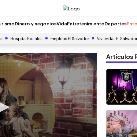
urismo
Dinero y negocios
Vida
Entretenimiento
Deportes
Ento
as
Hospital Rosales
Empleos El Salvador
Viviendas El Salvado
Artículo