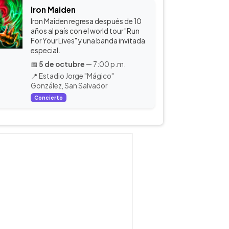
Iron Maiden
Iron Maiden regresa después de 10
años al país con el world tour "Run
For Your Lives" y una banda invitada
especial.
📅
5 de octubre
— 7:00 p.m.
📍 Estadio Jorge "Mágico"
González, San Salvador
Concierto