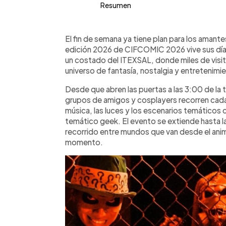
Resumen
Resumen del artículo:
0:00
Facebook
Twitter
►
CIFCOMIC 2026 se desarrolla en Fena
Escuchar artículo
El fin de semana ya tiene plan para los amantes
jornadas más concurridas con una amp
edición 2026 de CIFCOMIC 2026 vive sus días
fans del cómic, anime y cultura pop. E
un costado del ITEXSAL, donde miles de visit
a 11:00 p.m., ofrece escenarios temá
universo de fantasía, nostalgia y entretenimi
personajes, shows, zona K-pop y atrac
Desde que abren las puertas a las 3:00 de la t
cuesta $1.50, con opciones adiciona
grupos de amigos y cosplayers recorren cada 
de 60 puestos de comida y tiendas e
música, las luces y los escenarios temáticos 
disponible y acceso por diversas rutas 
temático geek. El evento se extiende hasta l
durante su cierre este fin de semana.
recorrido entre mundos que van desde el anim
momento.