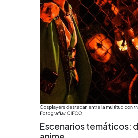
Cosplayers destacan entre la multitud con tr
Fotografía/ CIFCO
Escenarios temáticos: de
anime