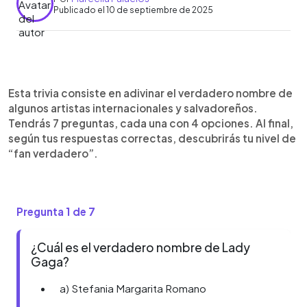
Publicado el 10 de septiembre de 2025
0:00
►
Escuchar artículo
Esta trivia consiste en adivinar el verdadero nombre de
algunos artistas internacionales y salvadoreños.
Tendrás 7 preguntas, cada una con 4 opciones. Al final,
según tus respuestas correctas, descubrirás tu nivel de
“fan verdadero”.
Pregunta 1 de 7
Pre
¿Cuál es el verdadero nombre de Lady
Gaga?
a) Stefania Margarita Romano