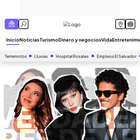
Inicio
Noticias
Turismo
Dinero y negocios
Vida
Entretenim
Terremotos
Lluvias
Hospital Rosales
Empleos El Salvador