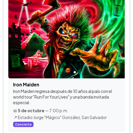
Iron Maiden
Iron Maiden regresa después de 10 años al país con el
world tour "Run For Your Lives" y una banda invitada
especial.
📅
5 de octubre
— 7:00 p.m.
📍 Estadio Jorge "Mágico" González, San Salvador
Concierto