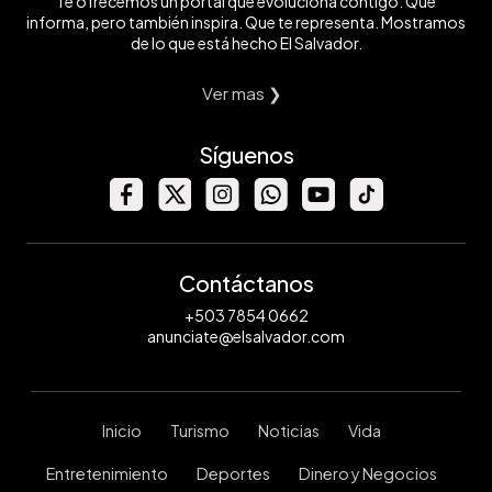
Te ofrecemos un portal que evoluciona contigo. Que
informa, pero también inspira. Que te representa. Mostramos
de lo que está hecho El Salvador.
Ver mas ❯
Síguenos
Contáctanos
+503 7854 0662
anunciate@elsalvador.com
Inicio
Turismo
Noticias
Vida
Entretenimiento
Deportes
Dinero y Negocios