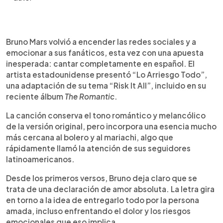
Resumen del artículo:
0:00
►
Bruno Mars sorprendió a sus seguidores con el
Escuchar artículo
Bruno Mars volvió a encender las redes sociales y a
lanzamiento de “Lo Arriesgo Todo”, adaptación en
emocionar a sus fanáticos, esta vez con una apuesta
español de su canción “Risk It All”, incluida en su
inesperada: cantar completamente en español. El
álbum The Romantic. El artista mantuvo la esencia
artista estadounidense presentó “Lo Arriesgo Todo”,
romántica y melancólica del tema original, pero
una adaptación de su tema “Risk It All”, incluido en su
incorporó influencias cercanas al bolero y al
reciente álbum
The Romantic
.
mariachi, conectando rápidamente con el público
latino. La pronunciación y la intensidad emocional
La canción conserva el tono romántico y melancólico
de la interpretación provocaron miles de
de la versión original, pero incorpora una esencia mucho
reacciones en redes sociales, donde la canción
más cercana al bolero y al mariachi, algo que
se volvió tendencia. Además, usuarios retomaron
rápidamente llamó la atención de sus seguidores
las comparaciones físicas entre Bruno Mars y
latinoamericanos.
Pedro Fernández. El cantante continúa
demostrando su versatilidad y capacidad para
Desde los primeros versos, Bruno deja claro que se
reinventarse musicalmente.
trata de una declaración de amor absoluta. La letra gira
en torno a la idea de entregarlo todo por la persona
amada, incluso enfrentando el dolor y los riesgos
emocionales que eso implica.