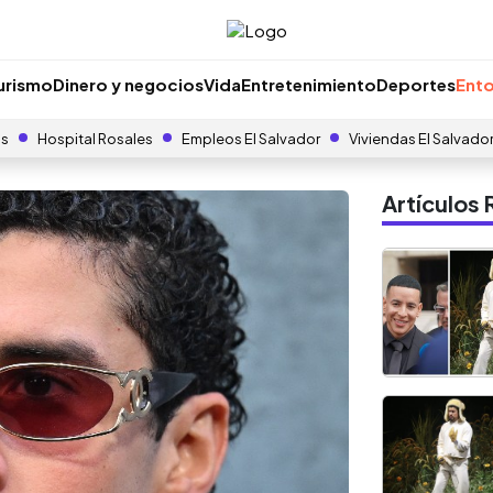
urismo
Dinero y negocios
Vida
Entretenimiento
Deportes
Ento
as
Hospital Rosales
Empleos El Salvador
Viviendas El Salvado
Artículo