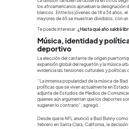
La división también se observa en otros segm
los afroamericanos aprueban la designación del
blancos. Entre los jóvenes de 18 a 34 años, e
mayores de 65 se muestran divididos, con un 
Te puede interesar:
¿Hasta qué año saldrá l
Música, identidad y polític
deportivo
La elección del cantante de origen puertorri
expansión global del reguetón y la música urb
evidencia las tensiones culturales y política
“La inmensa popularidad de la música de Bad
políticas que se viven actualmente en Estado
adjunta de Estudios de Medios de Comunicació
quienes aún argumentan que los deportes son 
sugieren lo contrario”, agregó.
Desde que la NFL anunció a Bad Bunny como ar
febrero en Santa Clara, California, la decisión