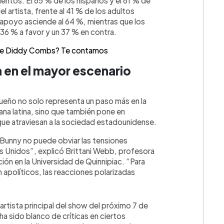
entos. El 65 % de los hispanos y el 61 % de
 artista, frente al 41 % de los adultos
l apoyo asciende al 64 %, mientras que los
36 % a favor y un 37 % en contra.
ibre Diddy Combs? Te contamos
a en el mayor escenario
queño no solo representa un paso más en la
ana latina, sino que también pone en
s que atraviesan a la sociedad estadounidense.
 Bunny no puede obviar las tensiones
s Unidos”, explicó Brittani Webb, profesora
n en la Universidad de Quinnipiac. “Para
apolíticos, las reacciones polarizadas
tista principal del show del próximo 7 de
 ha sido blanco de críticas en ciertos