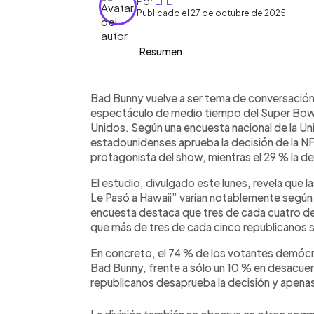
Por
EFE
Publicado el 27 de octubre de 2025
Resumen
Resumen del artículo:
0:00
Facebook
Twitter
►
Una encuesta de la Universidad de Qui
Escuchar artículo
Bad Bunny vuelve a ser tema de conversación,
estadounidenses aprueba que Bad B
espectáculo de medio tiempo del Super Bowl
tiempo del próximo Super Bowl en Calif
Unidos. Según una encuesta nacional de la Uni
desaprueba. El apoyo varía según la afil
estadounidenses aprueba la decisión de la NF
de cada cuatro demócratas lo respald
protagonista del show, mientras el 29 % la de
que se oponen. Jóvenes, hispanos y 
El estudio, divulgado este lunes, revela que 
aprobación que los adultos mayores y 
Le Pasó a Hawaii” varían notablemente según el
puertorriqueño refleja tanto el impact
encuesta destaca que tres de cada cuatro de
tensiones culturales y políticas en EE.
que más de tres de cada cinco republicanos 
En concreto, el 74 % de los votantes demócra
Bad Bunny, frente a sólo un 10 % en desacuerd
republicanos desaprueba la decisión y apenas 