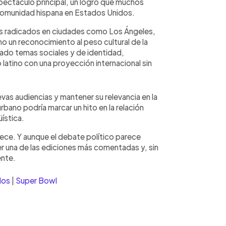
pectáculo principal, un logro que muchos
a comunidad hispana en Estados Unidos.
ños radicados en ciudades como Los Ángeles,
o un reconocimiento al peso cultural de la
dado temas sociales y de identidad,
latino con una proyección internacional sin
vas audiencias y mantener su relevancia en la
urbano podría marcar un hito en la relación
üística.
rece. Y aunque el debate político parece
r una de las ediciones más comentadas y, sin
ente.
dos
|
Super Bowl