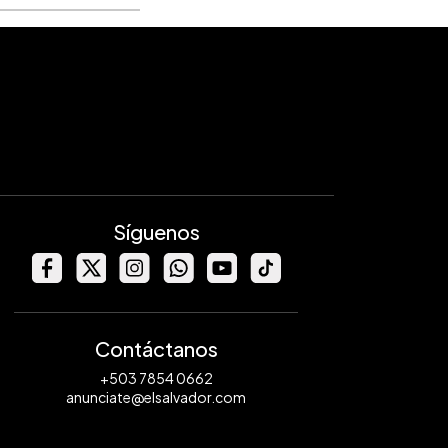
Síguenos
Contáctanos
+503 7854 0662
anunciate@elsalvador.com