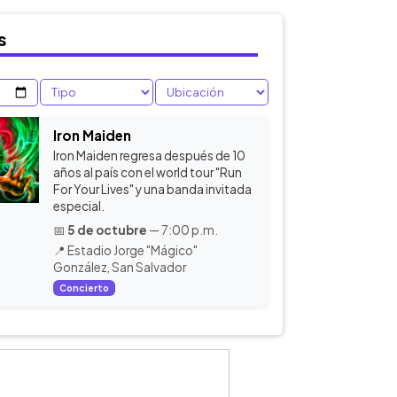
s
Iron Maiden
Iron Maiden regresa después de 10
años al país con el world tour "Run
For Your Lives" y una banda invitada
especial.
📅
5 de octubre
— 7:00 p.m.
📍 Estadio Jorge "Mágico"
González, San Salvador
Concierto