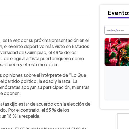
Evento
WhatsApp
Copiar link
nnipiac reveló que el 48 % de los
 esta vez por su próxima presentación en el
unny encabece el show de medio
, el evento deportivo más visto en Estados
ornia, mientras el 29 % lo
versidad de Quinnipiac, el 48 % de los
iación política, la edad y la raza: tres
L de elegir al artista puertorriqueño como
an, frente a un 63 % de republicanos
saprueba y el resto no opina.
afroamericanos muestran mayor
las opiniones sobre el intérprete de “Lo Que
blancos. La elección del artista
 partido político, la edad y la raza. La
o global de la música latina como las
mócratas apoyan su participación, mientras
 UU.
se oponen.
tas dijo estar de acuerdo con la elección de
o. Por el contrario, el 63 % de los
un 16 % la respalda.