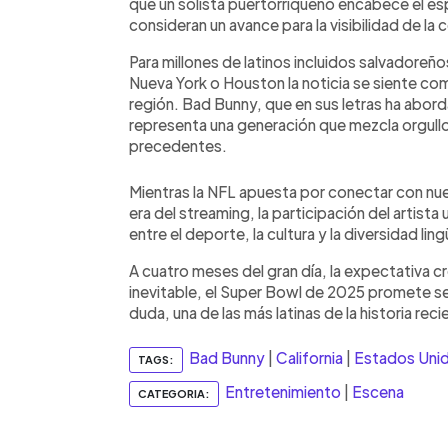
que un solista puertorriqueño encabece el es
consideran un avance para la visibilidad de l
Para millones de latinos incluidos salvadore
Nueva York o Houston la noticia se siente com
región. Bad Bunny, que en sus letras ha abor
representa una generación que mezcla orgullo 
precedentes.
Mientras la NFL apuesta por conectar con nue
era del streaming, la participación del artista 
entre el deporte, la cultura y la diversidad ling
A cuatro meses del gran día, la expectativa c
inevitable, el Super Bowl de 2025 promete se
duda, una de las más latinas de la historia reci
Bad Bunny
|
California
|
Estados Uni
TAGS:
Entretenimiento
|
Escena
CATEGORIA: