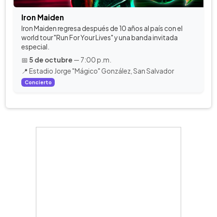
Iron Maiden
Iron Maiden regresa después de 10 años al país con el
world tour "Run For Your Lives" y una banda invitada
especial.
📅
5 de octubre
— 7:00 p.m.
📍 Estadio Jorge "Mágico" González, San Salvador
Concierto