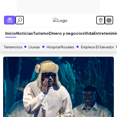
Inicio
Noticias
Turismo
Dinero y negocios
Vida
Entretenim
Terremotos
Lluvias
Hospital Rosales
Empleos El Salvador