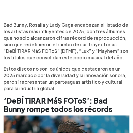
Resumen del artículo:
0:00
►
Bad Bunny, Rosalía y Lady Gaga dominaron la
Escuchar artículo
Bad Bunny, Rosalía y Lady Gaga encabezan el listado de
música en 2025 con álbumes que marcaron un giro
los artistas más influyentes de 2025, con tres álbumes
en sus carreras. “DeBÍ TiRAR MáS FOToS” de Bad
que no solo alcanzaron cifras récord de reproducción,
Bunny fue el más reproducido en Spotify con
sino que redefinieron el rumbo de sus trayectorias.
19.800 millones de escuchas y obtuvo cinco Latin
“DeBÍ TiRAR MáS FOToS” (DTMF), “Lux” y “Mayhem” son
Grammy. Rosalía sorprendió con “Lux”, una obra
los títulos que consolidan este podio musical del año.
intensa influenciada por la filosofía y la religión.
Lady Gaga volvió al pop con “Mayhem”, que
Estos discos no son los únicos que destacaron en un
presentó ante más de dos millones de personas
2025 marcado por la diversidad y la innovación sonora,
en Copacabana. Otros discos destacados fueron
pero sí representan un parteaguas artístico y cultural
“Cancionera” de Natalia Lafourcade, “More” de
para la industria global.
Pulp, “Baby” de Dijon, “West End Girl” de Lily Allen
‘DeBÍ TiRAR MáS FOToS’: Bad
y la banda sonora de K-Pop Demon Hunters.
Bunny rompe todos los récords