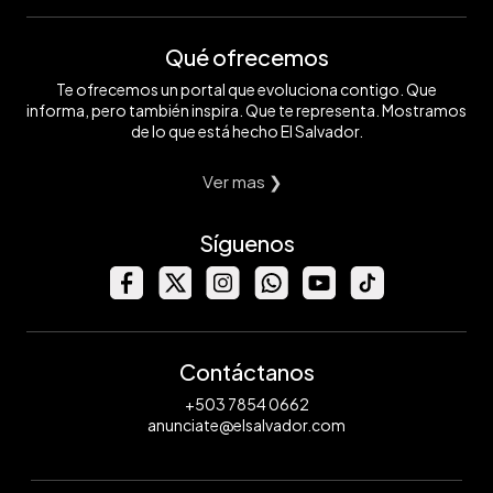
Qué ofrecemos
Te ofrecemos un portal que evoluciona contigo. Que
informa, pero también inspira. Que te representa. Mostramos
de lo que está hecho El Salvador.
Ver mas ❯
Síguenos
Contáctanos
+503 7854 0662
anunciate@elsalvador.com