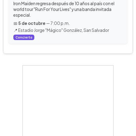
Iron Maiden regresa después de 10 años al país con el
world tour "Run For Your Lives" y una banda invitada
especial.
📅
5 de octubre
— 7:00 p.m.
📍 Estadio Jorge "Mágico" González, San Salvador
Concierto