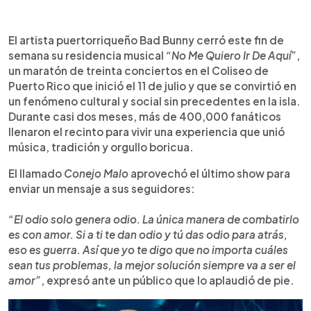
Resumen del artículo:
0:00
►
Bad Bunny cerró su residencia “No Me Quiero Ir De
Escuchar artículo
El artista puertorriqueño Bad Bunny cerró este fin de
Aquí” tras 30 conciertos en el Coliseo de Puerto
semana su residencia musical
“No Me Quiero Ir De Aquí”
,
Rico que reunieron a más de 400.000 personas.
un maratón de treinta conciertos en el Coliseo de
Con invitados como Ricky Martin, Residente y
Puerto Rico que inició el 11 de julio y que se convirtió en
Rauw Alejandro, el artista celebró la cultura
un fenómeno cultural y social sin precedentes en la isla.
boricua con plena, salsa y reguetón. En el
Durante casi dos meses, más de 400,000 fanáticos
escenario destacó “La casita”, símbolo de las
llenaron el recinto para vivir una experiencia que unió
tradiciones de la isla. El Conejo Malo dejó un
música, tradición y orgullo boricua.
mensaje claro: el odio solo se combate con amor.
La residencia generó 377 millones de dólares y
El llamado
Conejo Malo
aprovechó el último show para
abre paso a su próxima gira mundial “Debí tirar más
enviar un mensaje a sus seguidores:
fotos”.
“El odio solo genera odio. La única manera de combatirlo
es con amor. Si a ti te dan odio y tú das odio para atrás,
eso es guerra. Así que yo te digo que no importa cuáles
sean tus problemas, la mejor solución siempre va a ser el
amor”
, expresó ante un público que lo aplaudió de pie.