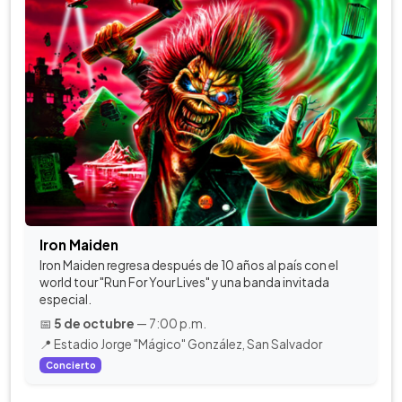
Iron Maiden
Iron Maiden regresa después de 10 años al país con el
world tour "Run For Your Lives" y una banda invitada
especial.
📅
5 de octubre
— 7:00 p.m.
📍 Estadio Jorge "Mágico" González, San Salvador
Concierto