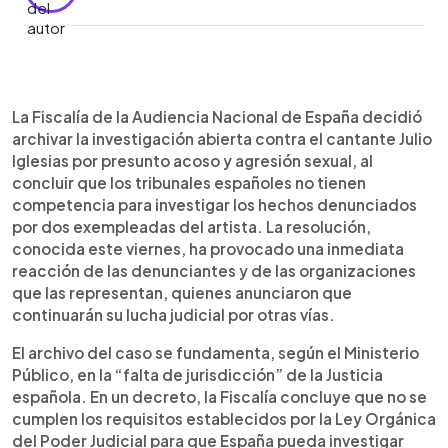
Resumen del artículo:
0:00
►
La Fiscalía de la Audiencia Nacional de España
Escuchar artículo
La Fiscalía de la Audiencia Nacional de España decidió
archivó la investigación contra el cantante Julio
archivar la investigación abierta contra el cantante Julio
Iglesias por presunto acoso y agresión sexual al
Iglesias por presunto acoso y agresión sexual, al
considerar que los tribunales españoles no tienen
concluir que los tribunales españoles no tienen
jurisdicción sobre los hechos, ocurridos en
competencia para investigar los hechos denunciados
República Dominicana y Bahamas. Las
por dos exempleadas del artista. La resolución,
denunciantes, dos exempleadas del artista,
conocida este viernes, ha provocado una inmediata
aportaron documentación y pruebas, pero la
reacción de las denunciantes y de las organizaciones
Fiscalía sostuvo que no existe un vínculo suficiente
que las representan, quienes anunciaron que
con España. Julio Iglesias negó las acusaciones y
continuarán su lucha judicial por otras vías.
aseguró que la denuncia dañó su reputación. Las
organizaciones que asesoran a las mujeres
El archivo del caso se fundamenta, según el Ministerio
calificaron la decisión de lamentable y anunciaron
Público, en la “falta de jurisdicción” de la Justicia
que continuarán buscando justicia por otras vías
española. En un decreto, la Fiscalía concluye que no se
legales.
cumplen los requisitos establecidos por la Ley Orgánica
del Poder Judicial para que España pueda investigar