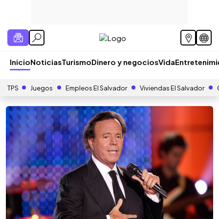
Inicio
Noticias
Turismo
Dinero y negocios
Vida
Entretenim
TPS
Juegos
Empleos El Salvador
Viviendas El Salvador