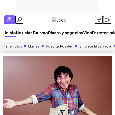
Inicio
Noticias
Turismo
Dinero y negocios
Vida
Entretenim
Terremotos
Lluvias
Hospital Rosales
Empleos El Salvador