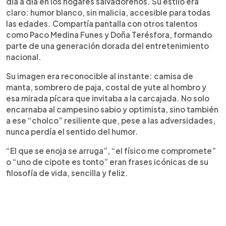
día a día en los hogares salvadoreños. Su estilo era
claro: humor blanco, sin malicia, accesible para todas
las edades. Compartía pantalla con otros talentos
como Paco Medina Funes y Doña Terésfora, formando
parte de una generación dorada del entretenimiento
nacional.
Su imagen era reconocible al instante: camisa de
manta, sombrero de paja, costal de yute al hombro y
esa mirada pícara que invitaba a la carcajada. No solo
encarnaba al campesino sabio y optimista, sino también
a ese “cholco” resiliente que, pese a las adversidades,
nunca perdía el sentido del humor.
“El que se enoja se arruga”, “el físico me compromete”
o “uno de cipote es tonto” eran frases icónicas de su
filosofía de vida, sencilla y feliz.