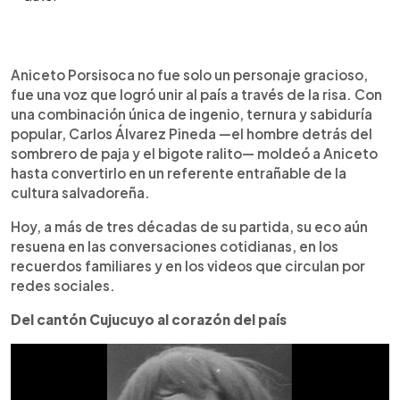
Resumen del artículo:
0:00
►
Aniceto Porsisoca, creado por Carlos Álvarez
Escuchar artículo
Aniceto Porsisoca no fue solo un personaje gracioso,
Pineda, fue más que un personaje humorístico: se
fue una voz que logró unir al país a través de la risa. Con
convirtió en un ícono cultural salvadoreño. Nacido
una combinación única de ingenio, ternura y sabiduría
en 1928 en Texistepeque, inició como maestro,
popular, Carlos Álvarez Pineda —el hombre detrás del
pero su talento brilló en la radio y televisión desde
sombrero de paja y el bigote ralito— moldeó a Aniceto
los años 50. Con su humor blanco y frases
hasta convertirlo en un referente entrañable de la
memorables como “el que se enoja se arruga”,
cultura salvadoreña.
conquistó al país. Su imagen —camisa de manta,
sombrero y costal— reflejaba al campesino sabio
Hoy, a más de tres décadas de su partida, su eco aún
y alegre. Fue homenajeado por la OEA y su legado
resuena en las conversaciones cotidianas, en los
persiste en redes y recuerdos. Aniceto sigue
recuerdos familiares y en los videos que circulan por
siendo símbolo de alegría, identidad y ternura en
redes sociales.
El Salvador.
Del cantón Cujucuyo al corazón del país