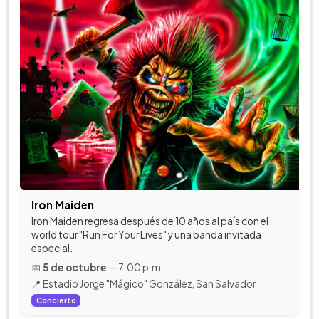
Iron Maiden
Iron Maiden regresa después de 10 años al país con el
world tour "Run For Your Lives" y una banda invitada
especial.
📅
5 de octubre
— 7:00 p.m.
📍 Estadio Jorge "Mágico" González, San Salvador
Concierto