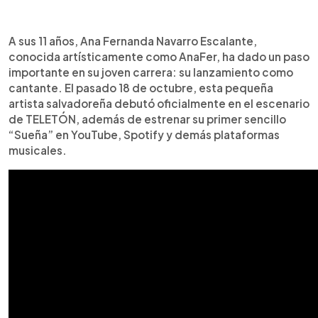
Resumen del artículo:
0:00
►
AnaFer, una niña salvadoreña de 11 años, debuta
Escuchar artículo
A sus 11 años, Ana Fernanda Navarro Escalante,
como cantante con su primer sencillo “Sueña”, y
conocida artísticamente como AnaFer, ha dado un paso
disponible en plataformas digitales. Antes de
importante en su joven carrera: su lanzamiento como
lanzarse a la música, ya destacaba en redes
cantante. El pasado 18 de octubre, esta pequeña
sociales como creadora de contenido con el lema
artista salvadoreña debutó oficialmente en el escenario
“Siempre hay algo divertido qué hacer”,
de TELETÓN, además de estrenar su primer sencillo
motivando a niños y niñas a perseguir sus sueños.
“Sueña” en YouTube, Spotify y demás plataformas
Su carisma ha atraído la atención de marcas y de
musicales.
UNICEF, con quienes pronto colaborará en temas
de derechos de la niñez. Inspirada por Ana Lu
Dada y su maestra Morelu, AnaFer combina
música moderna con mensajes positivos y
familiares.