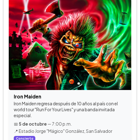
Iron Maiden
Iron Maiden regresa después de 10 años al país con el
world tour "Run For Your Lives" y una banda invitada
especial.
📅
5 de octubre
— 7:00 p.m.
📍 Estadio Jorge "Mágico" González, San Salvador
Concierto