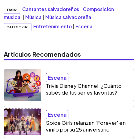
Cantantes salvadoreños
|
Composición
TAGS:
musical
|
Música
|
Música salvadoreña
Entretenimiento
|
Escena
CATEGORIA:
Artículos Recomendados
Escena
Trivia Disney Channel: ¿Cuánto
sabés de tus series favoritas?
Escena
Spice Girls relanzan 'Forever' en
vinilo por su 25 aniversario