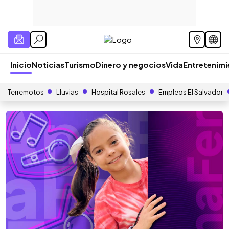
Inicio
Noticias
Turismo
Dinero y negocios
Vida
Entretenim
Terremotos
Lluvias
Hospital Rosales
Empleos El Salvador