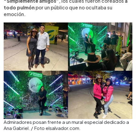
“Simplemente amigos”
, los cuales fueron coreados
a
todo pulmón
por un público que no ocultaba su
emoción.
Admiradores posan frente a un mural especial dedicado a
Ana Gabriel. / Foto elsalvador.com.