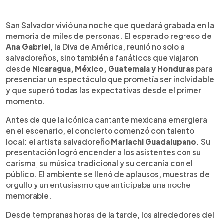
Resumen del artículo:
0:00
►
Ana Gabriel regresó a El Salvador con un concierto
Escuchar artículo
San Salvador vivió una noche que quedará grabada en la
lleno de emoción y nostalgia. Desde temprano,
memoria de miles de personas. El esperado regreso de
sus fans llegaron vestidos de negro y listos para
Ana Gabriel
, la Diva de América, reunió no solo a
corear cada canción. A las 9:30 de la noche, la
salvadoreños, sino también a fanáticos que viajaron
cantante apareció con un saco rojo y camisa
desde
Nicaragua, México, Guatemala y Honduras
para
blanca, desatando aplausos y gritos. Interpretó
presenciar un espectáculo que prometía ser inolvidable
éxitos como “Quién como tú” y “Simplemente
y que superó todas las expectativas desde el primer
amigos”, que el público cantó a todo pulmón.
momento.
“Estoy muy feliz de volver, San Salvador”, expresó
con emoción. La Diva de América confirmó su
Antes de que la icónica cantante mexicana emergiera
conexión con los salvadoreños en una noche
en el escenario, el concierto comenzó con talento
inolvidable.
local: el artista salvadoreño
Mariachi Guadalupano
. Su
presentación logró encender a los asistentes con su
carisma, su música tradicional y su cercanía con el
público. El ambiente se llenó de aplausos, muestras de
orgullo y un entusiasmo que anticipaba una noche
memorable.
Desde tempranas horas de la tarde, los alrededores del