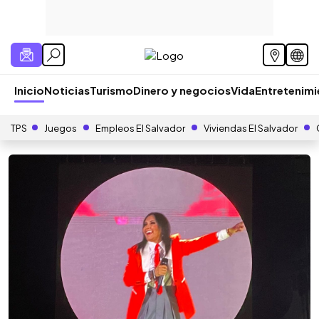
Inicio
Noticias
Turismo
Dinero y negocios
Vida
Entretenim
TPS
Juegos
Empleos El Salvador
Viviendas El Salvador