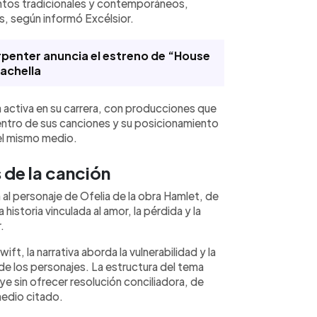
ntos tradicionales y contemporáneos,
s, según informó Excélsior.
rpenter anuncia el estreno de “House
oachella
a activa en su carrera, con producciones que
entro de sus canciones y su posicionamiento
 el mismo medio.
s de la canción
al personaje de Ofelia de la obra Hamlet, de
historia vinculada al amor, la pérdida y la
.
ift, la narrativa aborda la vulnerabilidad y la
 de los personajes. La estructura del tema
e sin ofrecer resolución conciliadora, de
medio citado.