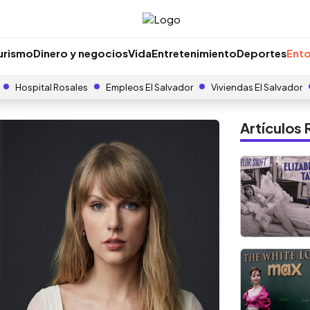
urismo
Dinero y negocios
Vida
Entretenimiento
Deportes
Ento
Hospital Rosales
Empleos El Salvador
Viviendas El Salvador
Artículo