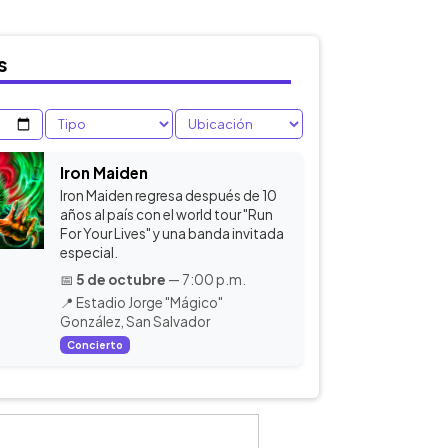
s
Iron Maiden
Iron Maiden regresa después de 10
años al país con el world tour "Run
For Your Lives" y una banda invitada
especial.
📅
5 de octubre
— 7:00 p.m.
📍 Estadio Jorge "Mágico"
González, San Salvador
Concierto