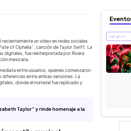
Evento
WhatsApp
Copiar link
les una reinterpretación de “The Fate
ó recientemente un video en redes sociales
Swift, incorporando elementos
Fate of Ophelia”, canción de Taylor Swift. La
o el guitarrón y arreglos de mariachi.
s digitales, fue reinterpretada por Rivera
y reacciones entre usuarios, quienes
ción mexicana.
s propuestas. La canción original
inmediata entre usuarios, quienes comenzaron
Swift y ha tenido presencia en
s diferencias entre ambas versiones. La
 su narrativa. El tema se inspira en el
itales, donde el material fue replicado y
usión del cover ocurre en un contexto
as dentro de la industria musical
izabeth Taylor” y rinde homenaje a la