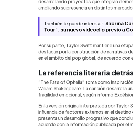
desarrollando proyectos que integran eleme
ampliando su presencia en distintos mercado
Sabrina Ca
También te puede interesar:
Tour”, su nuevo videoclip previo a C
Por su parte, Taylor Swift mantiene una etap
destacan por la construcción de narrativas d
en el ámbito del pop global, de acuerdo con
La referencia literaria detrá
“The Fate of Ophelia” toma como inspiración 
William Shakespeare. La canción desarrolla una 
fragilidad emocional, según informó Excélsior
En la versión original interpretada por Taylor Sw
influencia de factores externos en el destino
presenta un desarrollo progresivo que concluy
acuerdo con la información publicada por el 