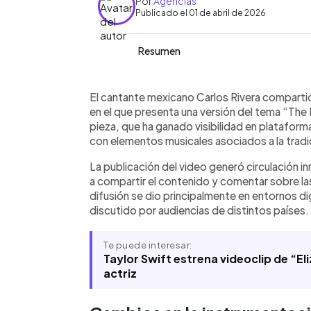
Por
Agencias
Publicado el 01 de abril de 2026
Resumen
Resumen del artículo:
0:00
Facebook
Twitter
►
Carlos Rivera presentó en redes socia
Escuchar artículo
El cantante mexicano Carlos Rivera comparti
of Ophelia”, tema original de Taylor 
en el que presenta una versión del tema “The 
musicales tradicionales mexicanos com
pieza, que ha ganado visibilidad en plataforma
La versión generó circulación digital 
con elementos musicales asociados a la tradi
destacaron las diferencias entre amba
La publicación del video generó circulación 
forma parte del proyecto reciente de 
a compartir el contenido y comentar sobre la
plataformas y listas de popularidad por
difusión se dio principalmente en entornos dig
personaje de Ofelia de Hamlet. La dif
discutido por audiencias de distintos países.
de actividad vigente para ambos artist
Te puede interesar:
Taylor Swift estrena videoclip de “El
actriz