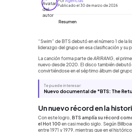
Por
Agencias
Publicado el 30 de marzo de 2026
Resumen
Resumen del artículo:
0:00
Facebook
Twitter
►
BTS debutó en el número 1 del Billboa
Escuchar artículo
“Swim” de BTS debutó en el número 1 de la li
séptimo liderazgo en la lista en Estad
liderazgo del grupo en esa clasificación y su
forma parte de *ARIRANG*, su primer
La canción forma parte de
ARIRANG
, el prim
2020, que también encabezó el Billboar
nuevo desde 2020. El disco también debutó e
millones de reproducciones, 25,8 mill
convirtiéndose en el séptimo álbum del grupo 
154.000 copias vendidas en su primer
Song Sales y alcanzó altas posiciones
el grupo amplía su récord entre banda
Te puede interesar:
décadas recientes, según Billboard.
Nuevo documental de "BTS: The Retu
Un nuevo récord en la histor
Con este logro,
BTS amplía su récord como
el Hot 100
en casi medio siglo. Según Billbo
entre 1971 y 1979, mientras que en el históric