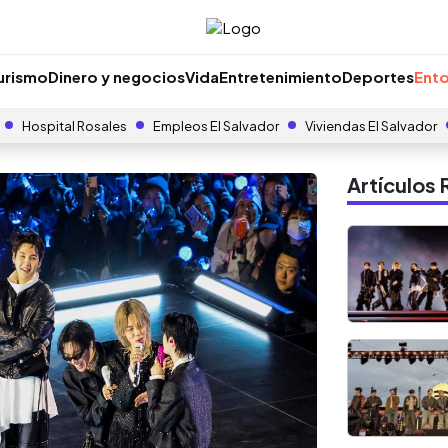
urismo
Dinero y negocios
Vida
Entretenimiento
Deportes
Ento
Hospital Rosales
Empleos El Salvador
Viviendas El Salvador
Artículo