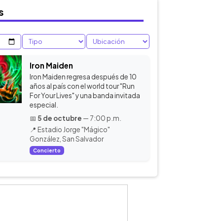
s
Iron Maiden
Iron Maiden regresa después de 10
años al país con el world tour "Run
For Your Lives" y una banda invitada
especial.
📅
5 de octubre
— 7:00 p.m.
📍 Estadio Jorge "Mágico"
González, San Salvador
Concierto