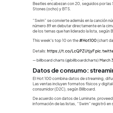
Beatles encabezan con 20, seguidos por las S
Stones (ocho) y BTS.
“Swim” se convierte además en la canción núme
número 89 en debutar directamente en la cim
de los temas que han liderado la lista, según B
This week's top 10 on the
#Hot100
(chart da
Details:
https://t.co/LcQPZUtjyF
pic.twit
— billboard charts (@billboardcharts)
March 
Datos de consumo: streamin
El Hot 100 combina datos de streaming, difu
Las ventas incluyen formatos físicos y digita
consumidor (D2C), según Billboard.
De acuerdo con datos de Luminate, proveedor
información de las listas, “Swim” registró en