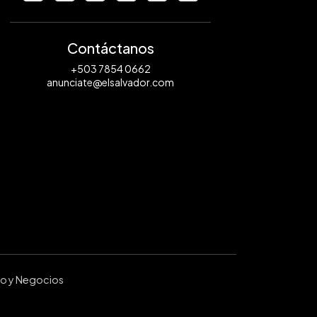
Contáctanos
+503 7854 0662
anunciate@elsalvador.com
ro y Negocios