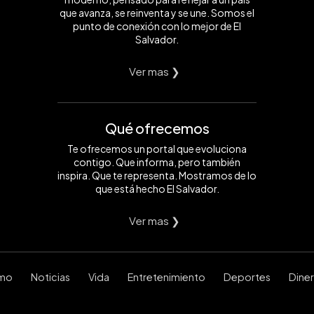
que avanza, se reinventa y se une. Somos el
punto de conexión con lo mejor de El
Salvador.
Ver mas ❯
Qué ofrecemos
Te ofrecemos un portal que evoluciona
contigo. Que informa, pero también
inspira. Que te representa. Mostramos de lo
que está hecho El Salvador.
Ver mas ❯
smo
Noticias
Vida
Entretenimiento
Deportes
Dine