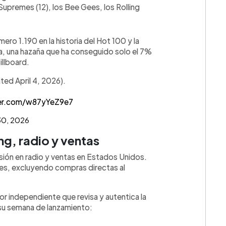
upremes (12), los Bee Gees, los Rolling
ro 1.190 en la historia del Hot 100 y la
a, una hazaña que ha conseguido solo el 7%
illboard.
ted April 4, 2026).
ter.com/w87yYeZ9e7
30, 2026
g, radio y ventas
sión en radio y ventas en Estados Unidos.
les, excluyendo compras directas al
 independiente que revisa y autentica la
 su semana de lanzamiento: