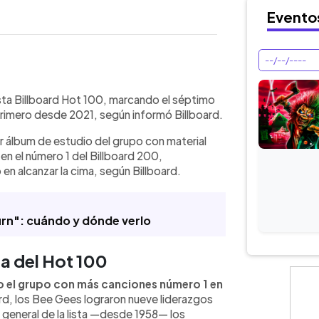
Evento
WhatsApp
Copiar link
rd Hot 100 con “Swim”, logrando su
sta Billboard Hot 100, marcando el séptimo
os Unidos, según Billboard. La canción
 primero desde 2021, según informó Billboard.
 álbum con material nuevo desde
er álbum de estudio del grupo con material
d 200. El sencillo registró 15,3
n el número 1 del Billboard 200,
ones de impresiones en radio y
en alcanzar la cima, según Billboard.
a semana. Además, lideró Digital
 en streaming y radio. Con este logro,
s con más números uno en la lista en
rn": cuándo y dónde verlo
ia del Hot 100
 el grupo con más canciones número 1 en
ard, los Bee Gees lograron nueve liderazgos
o general de la lista —desde 1958— los