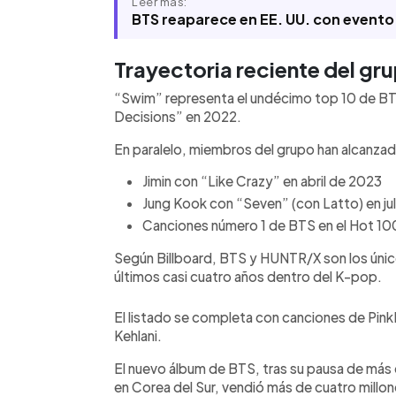
Leer más:
BTS reaparece en EE. UU. con evento
Trayectoria reciente del gru
“Swim” representa el undécimo top 10 de BT
Decisions” en 2022.
En paralelo, miembros del grupo han alcanzad
Jimin con “Like Crazy” en abril de 2023
Jung Kook con “Seven” (con Latto) en ju
Canciones número 1 de BTS en el Hot 10
Según Billboard, BTS y HUNTR/X son los único
últimos casi cuatro años dentro del K-pop.
El listado se completa con canciones de Pink
Kehlani.
El nuevo álbum de BTS, tras su pausa de más de
en Corea del Sur, vendió más de cuatro millo