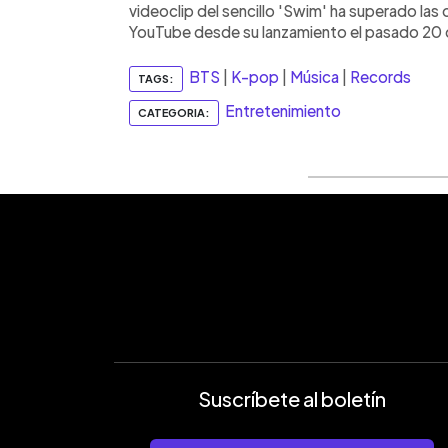
videoclip del sencillo 'Swim' ha superado las 
YouTube desde su lanzamiento el pasado 20 
BTS
|
K-pop
|
Música
|
Records
TAGS:
Entretenimiento
CATEGORIA:
Suscríbete al boletín