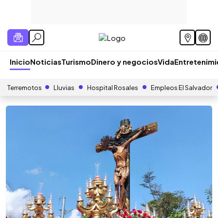
Inicio
Noticias
Turismo
Dinero y negocios
Vida
Entretenim
Terremotos
Lluvias
Hospital Rosales
Empleos El Salvador