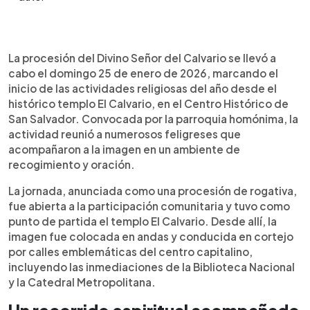
Resumen del artículo:
0:00
►
El domingo 25 de enero de 2026 se realizó la
Escuchar artículo
La procesión del Divino Señor del Calvario se llevó a
primera procesión del año en honor al Divino Señor
cabo el domingo 25 de enero de 2026, marcando el
del Calvario, organizada por la parroquia El
inicio de las actividades religiosas del año desde el
Calvario en el Centro Histórico de San Salvador.
histórico templo El Calvario, en el Centro Histórico de
La imagen fue acompañada por numerosos fieles
San Salvador. Convocada por la parroquia homónima, la
en un recorrido de oración y cantos por calles
actividad reunió a numerosos feligreses que
emblemáticas como la Biblioteca Nacional y la
acompañaron a la imagen en un ambiente de
Catedral Metropolitana. La actividad fue
recogimiento y oración.
antecedida por una novena del 16 al 24 de enero.
El cortejo concluyó con una misa solemne en el
La jornada, anunciada como una procesión de rogativa,
templo, destacando el sentido de unidad y
fue abierta a la participación comunitaria y tuvo como
devoción que caracteriza esta tradicional
punto de partida el templo El Calvario. Desde allí, la
manifestación religiosa en la capital salvadoreña.
imagen fue colocada en andas y conducida en cortejo
por calles emblemáticas del centro capitalino,
incluyendo las inmediaciones de la Biblioteca Nacional
y la Catedral Metropolitana.