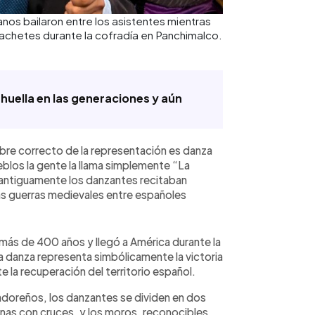
anos bailaron entre los asistentes mientras
machetes durante la cofradía en Panchimalco.
huella en las generaciones y aún
mbre correcto de la representación es danza
blos la gente la llama simplemente “La
 antiguamente los danzantes recitaban
as guerras medievales entre españoles
e más de 400 años y llegó a América durante la
a danza representa simbólicamente la victoria
e la recuperación del territorio español.
doreños, los danzantes se dividen en dos
onas con cruces, y los moros, reconocibles