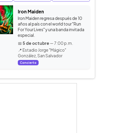
Iron Maiden
Iron Maiden regresa después de 10
años al país con el world tour "Run
For Your Lives" y una banda invitada
especial.
📅
5 de octubre
— 7:00 p.m.
📍 Estadio Jorge "Mágico"
González, San Salvador
Concierto