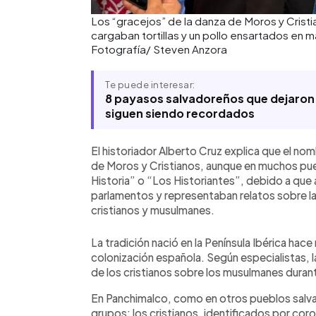
Los “gracejos” de la danza de Moros y Cristi
cargaban tortillas y un pollo ensartados en 
Fotografía/ Steven Anzora
Te puede interesar:
8 payasos salvadoreños que dejaron 
siguen siendo recordados
El historiador Alberto Cruz explica que el no
de Moros y Cristianos, aunque en muchos pue
Historia” o “Los Historiantes”, debido a que
parlamentos y representaban relatos sobre l
cristianos y musulmanes.
La tradición nació en la Península Ibérica hac
colonización española. Según especialistas, l
de los cristianos sobre los musulmanes durant
En Panchimalco, como en otros pueblos salva
grupos: los cristianos, identificados por cor