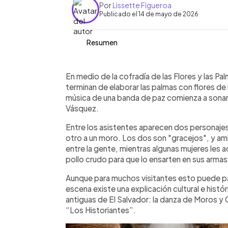
Por
Lissette Figueroa
Publicado el 14 de mayo de 2026
Resumen
Resumen del artículo:
0:00
Facebook
Twitter
►
Durante la cofradía de las Flores y la
Escuchar artículo
En medio de la cofradía de las Flores y las Pa
personajes de la danza de Moros y Cr
terminan de elaborar las palmas con flores de 
sorprendieron al público bailando con p
música de una banda de paz comienza a sonar 
ensartados en machetes. Aunque muc
Vásquez.
danza, en realidad es una improvisaci
Entre los asistentes aparecen dos personajes 
personajes, cuyo papel es hacer reír e
otro a un moro. Los dos son "gracejos", y am
pertenece a la danza de Moros y Crist
entre la gente, mientras algunas mujeres les ac
una representación heredada de Esp
pollo crudo para que lo ensarten en sus armas
simboliza los enfrentamientos entre c
época medieval.
Aunque para muchos visitantes esto puede pa
escena existe una explicación cultural e histór
antiguas de El Salvador: la danza de Moros 
“Los Historiantes”.