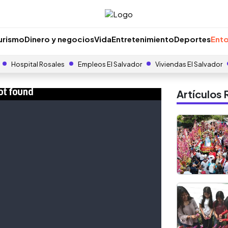
urismo
Dinero y negocios
Vida
Entretenimiento
Deportes
Ento
Hospital Rosales
Empleos El Salvador
Viviendas El Salvador
Artículo