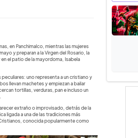
WhatsApp
Copiar link
s Palmas en Panchimalco, dos
lmas, en Panchimalco, mientras las mujeres
istianos, conocidos como gracejos,
mayo y preparan a la Virgen del Rosario, la
ollos, tortillas y otros alimentos
en el patio de la mayordoma, Isabela
hos creen que forma parte de la
ón humorística propia de estos
peculiares: uno representa a un cristiano y
 interactuar con la gente. La tradición
bos llevan machetes y empiezan a bailar
ianos, también llamada historiantes,
ercan tortillas, verduras, pan e incluso un
aña hace más de 400 años y que
.
ristianos y musulmanes durante la
recer extraño o improvisado, detrás de la
ica ligada a una de las tradiciones más
y Cristianos, conocida popularmente como