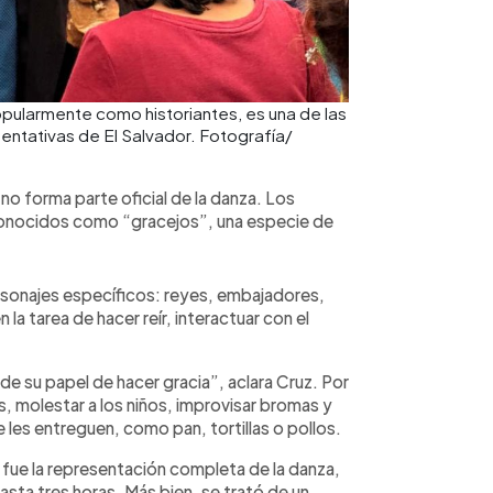
pularmente como historiantes, es una de las
entativas de El Salvador. Fotografía/
s no forma parte oficial de la danza. Los
conocidos como “gracejos”, una especie de
ersonajes específicos: reyes, embajadores,
 la tarea de hacer reír, interactuar con el
de su papel de hacer gracia”, aclara Cruz. Por
s, molestar a los niños, improvisar bromas y
 les entreguen, como pan, tortillas o pollos.
 fue la representación completa de la danza,
sta tres horas. Más bien, se trató de un