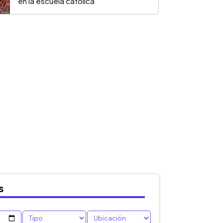
en la escuela católica
s