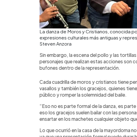
La danza de Moros y Cristianos, conocida po
expresiones culturales más antiguas y repres
Steven Anzora
Sin embargo, la escena del pollo y las tortilla
personajes que realizan estas acciones son 
bufones dentro de la representación.
Cada cuadrilla de moros y cristianos tiene p
vasallos y también los gracejos, quienes tienen
público y romper la solemnidad del baile.
“Eso no es parte formal de la danza, es parte 
eso los gracejos suelen bailar con las persona
ensartar en los machetes cualquier objeto que
Lo que ocurrió en la casa de la mayordoma no
ya que una presentación formal puede durar ha