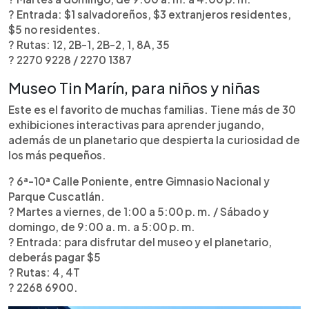
?️ Entrada: $1 salvadoreños, $3 extranjeros residentes,
$5 no residentes.
? Rutas: 12, 2B-1, 2B-2, 1, 8A, 35
? 2270 9228 / 2270 1387
Museo Tin Marín, para niños y niñas
Este es el favorito de muchas familias. Tiene más de 30
exhibiciones interactivas para aprender jugando,
además de un planetario que despierta la curiosidad de
los más pequeños.
? 6ª-10ª Calle Poniente, entre Gimnasio Nacional y
Parque Cuscatlán.
? Martes a viernes, de 1:00 a 5:00 p. m. / Sábado y
domingo, de 9:00 a. m. a 5:00 p. m.
?️ Entrada: para disfrutar del museo y el planetario,
deberás pagar $5
? Rutas: 4, 4T
? 2268 6900.