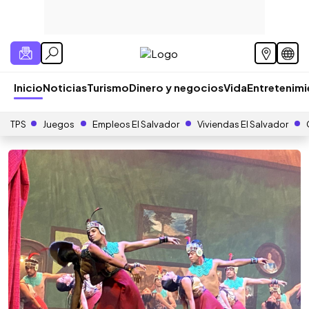
Inicio
Noticias
Turismo
Dinero y negocios
Vida
Entretenim
TPS
Juegos
Empleos El Salvador
Viviendas El Salvador