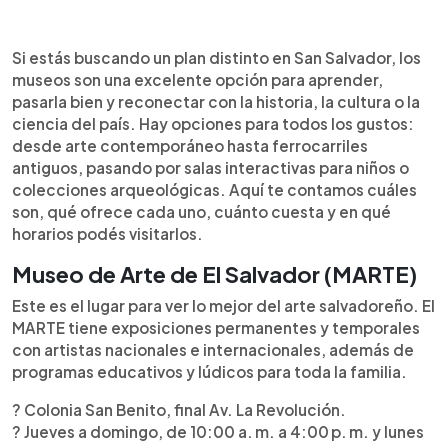
Resumen del artículo:
0:00
►
San Salvador ofrece una amplia variedad de
Escuchar artículo
Si estás buscando un plan distinto en San Salvador, los
museos para todos los gustos, ideales para
museos son una excelente opción para aprender,
aprender, divertirse y conocer la historia y cultura
pasarla bien y reconectar con la historia, la cultura o la
del país. El MARTE destaca con arte salvadoreño
ciencia del país. Hay opciones para todos los gustos:
y exposiciones internacionales; el MUPI resguarda
desde arte contemporáneo hasta ferrocarriles
la memoria histórica reciente; el Museo del
antiguos, pasando por salas interactivas para niños o
Ferrocarril conserva trenes antiguos; y el MUNA
colecciones arqueológicas. Aquí te contamos cuáles
explora la antropología. El MUHNES muestra
son, qué ofrece cada uno, cuánto cuesta y en qué
fósiles y ecosistemas, mientras que Tin Marín es
horarios podés visitarlos.
perfecto para niños con más de 30 exhibiciones
interactivas. También se pueden visitar el Centro
Museo de Arte de El Salvador (MARTE)
de Historia Militar, el Palacio Nacional, el Teatro
Este es el lugar para ver lo mejor del arte salvadoreño. El
Nacional y el CEDART, que combina arte con
MARTE tiene exposiciones permanentes y temporales
experiencias tecnológicas.
con artistas nacionales e internacionales, además de
programas educativos y lúdicos para toda la familia.
? Colonia San Benito, final Av. La Revolución.
? Jueves a domingo, de 10:00 a. m. a 4:00 p. m. y lunes