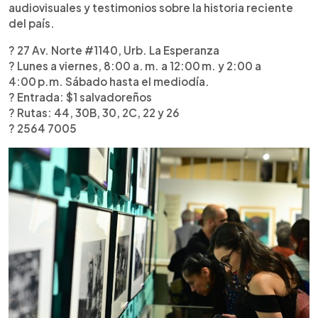
audiovisuales y testimonios sobre la historia reciente
del país.
? 27 Av. Norte #1140, Urb. La Esperanza
? Lunes a viernes, 8:00 a. m. a 12:00 m. y 2:00 a
4:00 p.m. Sábado hasta el mediodía.
?️ Entrada: $1 salvadoreños
? Rutas: 44, 30B, 30, 2C, 22 y 26
? 2564 7005