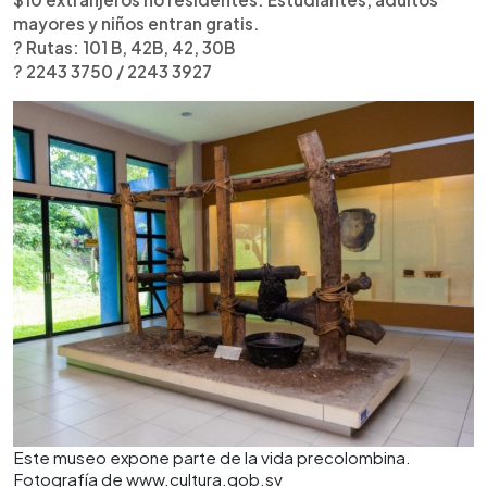
mayores y niños entran gratis.
? Rutas: 101 B, 42B, 42, 30B
? 2243 3750 / 2243 3927
Este museo expone parte de la vida precolombina.
Fotografía de www.cultura.gob.sv