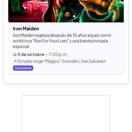
Iron Maiden
Iron Maiden regresa después de 10 años al país con el
world tour "Run For Your Lives" y una banda invitada
especial.
📅
5 de octubre
— 7:00 p.m.
📍 Estadio Jorge "Mágico" González, San Salvador
Concierto