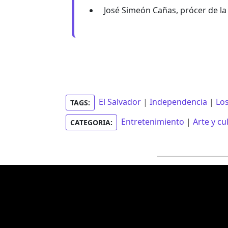
José Simeón Cañas, prócer de la
El Salvador
|
Independencia
|
Lo
TAGS:
Entretenimiento
|
Arte y cu
CATEGORIA: