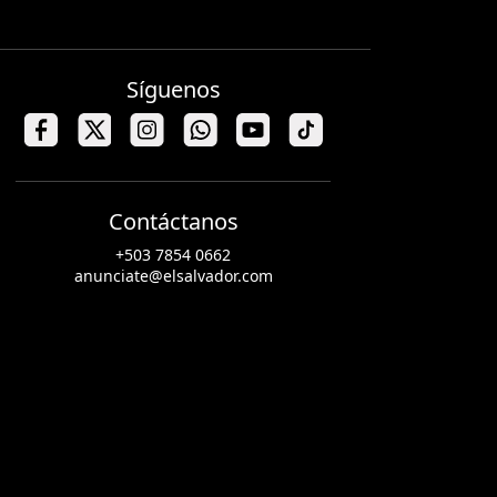
Síguenos
Contáctanos
+503 7854 0662
anunciate@elsalvador.com