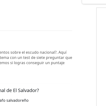
WhatsApp
Copiar link
ntos sobre el escudo nacional?. Aquí
 tema con un test de siete preguntar que
emos si logras conseguir un puntaje
Pregunta 2 de 7
al de El Salvador?
¿En qué año 
rafo salvadoreño
1912