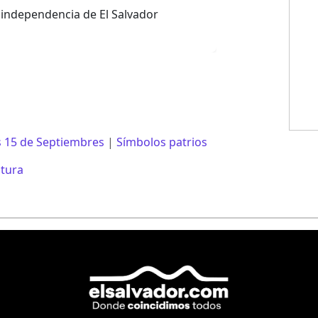
 independencia de El Salvador
1921
s 15 de Septiembres
|
Símbolos patrios
ltura