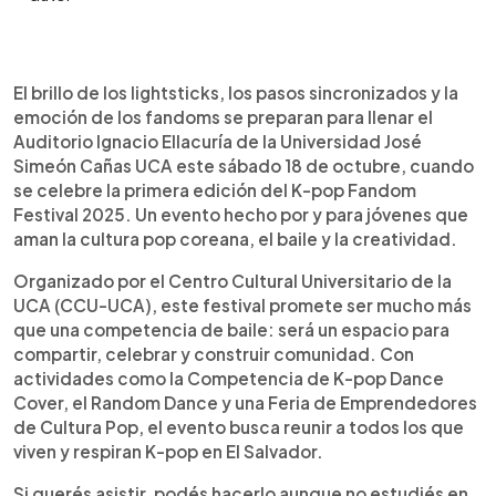
Resumen del artículo:
0:00
►
El K-pop Fandom Festival 2025 celebrará su
Escuchar artículo
El brillo de los lightsticks, los pasos sincronizados y la
primera edición el 18 de octubre en la UCA,
emoción de los fandoms se preparan para llenar el
reuniendo a bailarines, fans y emprendedores de
Auditorio Ignacio Ellacuría de la Universidad José
la cultura pop coreana. El evento incluirá
Simeón Cañas UCA este sábado 18 de octubre, cuando
competencias de dance cover, random dance y
se celebre la primera edición del K-pop Fandom
una feria de cultura pop, con entrada gratuita.
Festival 2025. Un evento hecho por y para jóvenes que
Organizado por el Centro Cultural Universitario,
aman la cultura pop coreana, el baile y la creatividad.
busca promover la creatividad y la comunidad
juvenil a través del arte. Un espacio donde el K-
Organizado por el Centro Cultural Universitario de la
pop se vive con pasión, talento y alegría.
UCA (CCU-UCA), este festival promete ser mucho más
que una competencia de baile: será un espacio para
compartir, celebrar y construir comunidad. Con
actividades como la Competencia de K-pop Dance
Cover, el Random Dance y una Feria de Emprendedores
de Cultura Pop, el evento busca reunir a todos los que
viven y respiran K-pop en El Salvador.
Si querés asistir, podés hacerlo aunque no estudiés en