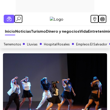
Inicio
Noticias
Turismo
Dinero y negocios
Vida
Entretenim
Terremotos
Lluvias
Hospital Rosales
Empleos El Salvador