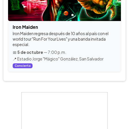
Iron Maiden
Iron Maiden regresa después de 10 años al país con el
world tour "Run For Your Lives" y una banda invitada
especial.
📅
5 de octubre
— 7:00 p.m.
📍 Estadio Jorge "Mágico" González, San Salvador
Concierto