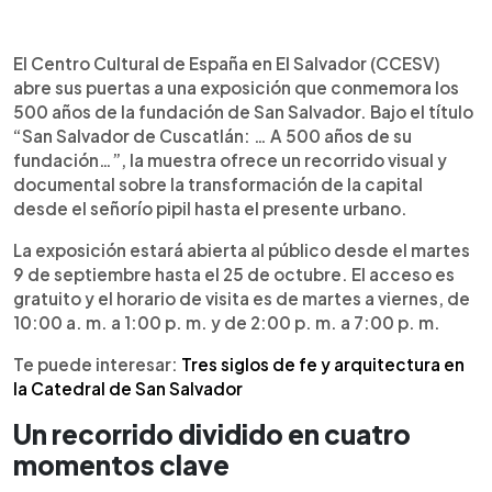
Resumen del artículo:
0:00
►
El Centro Cultural de España en El Salvador
Escuchar artículo
El Centro Cultural de España en El Salvador (CCESV)
(CCESV) presenta la exposición “San Salvador de
abre sus puertas a una exposición que conmemora los
Cuscatlán: … A 500 años de su fundación…”, una
500 años de la fundación de San Salvador. Bajo el título
muestra que recorre la evolución de la capital
“San Salvador de Cuscatlán: … A 500 años de su
desde sus orígenes indígenas hasta su presente
fundación…”, la muestra ofrece un recorrido visual y
cultural. Bajo la curaduría del historiador José
documental sobre la transformación de la capital
Heriberto Erquicia, la exhibición integra
desde el señorío pipil hasta el presente urbano.
documentos históricos, piezas arqueológicas,
audiovisuales y obras de arte. El recorrido se
La exposición estará abierta al público desde el martes
organiza en cuatro ejes: fundación, época
9 de septiembre hasta el 25 de octubre. El acceso es
colonial, independencia y modernización. La
gratuito y el horario de visita es de martes a viernes, de
exposición estará abierta hasta el 25 de octubre,
10:00 a. m. a 1:00 p. m. y de 2:00 p. m. a 7:00 p. m.
con entrada gratuita y un ciclo de charlas y
recorridos guiados como actividades
Te puede interesar:
Tres siglos de fe y arquitectura en
complementarias.
la Catedral de San Salvador
Un recorrido dividido en cuatro
momentos clave