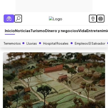
Inicio
Noticias
Turismo
Dinero y negocios
Vida
Entretenim
Terremotos
Lluvias
Hospital Rosales
Empleos El Salvador