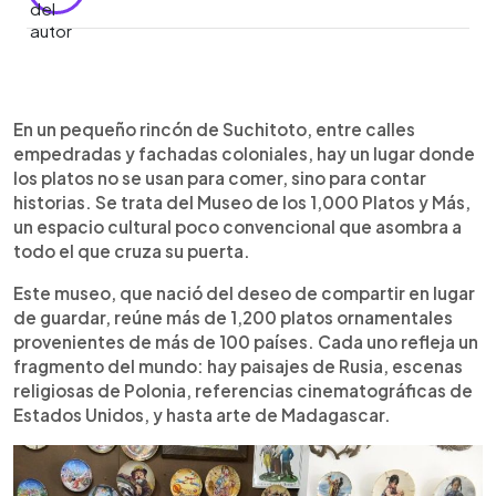
Resumen del artículo:
0:00
►
Ubicado en Suchitoto, el Museo de los 1,000
Escuchar artículo
En un pequeño rincón de Suchitoto, entre calles
Platos y Más alberga una singular colección de
empedradas y fachadas coloniales, hay un lugar donde
más de 1,200 platos ornamentales provenientes
los platos no se usan para comer, sino para contar
de más de 100 países. Fundado en 2012 por José
historias. Se trata del Museo de los 1,000 Platos y Más,
Lino Ramos y su esposa Ángela, el museo nació
un espacio cultural poco convencional que asombra a
del deseo de compartir su colección privada con
todo el que cruza su puerta.
el público. Además de platos con motivos
históricos, religiosos y culturales, el espacio
Este museo, que nació del deseo de compartir en lugar
exhibe monedas antiguas, juguetes, pinturas y
de guardar, reúne más de 1,200 platos ornamentales
objetos curiosos. El museo abre de martes a
provenientes de más de 100 países. Cada uno refleja un
domingo y ofrece una experiencia única que
fragmento del mundo: hay paisajes de Rusia, escenas
combina arte, memoria y diversidad cultural en un
religiosas de Polonia, referencias cinematográficas de
rincón inesperado del centro histórico de
Estados Unidos, y hasta arte de Madagascar.
Suchitoto.