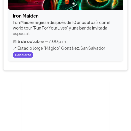
Iron Maiden
Iron Maiden regresa después de 10 años al país con el
world tour "Run For Your Lives" y una banda invitada
especial.
📅
5 de octubre
— 7:00 p.m.
📍 Estadio Jorge "Mágico" González, San Salvador
Concierto