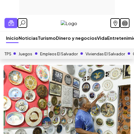
Inicio
Noticias
Turismo
Dinero y negocios
Vida
Entretenim
TPS
Juegos
Empleos El Salvador
Viviendas El Salvador