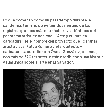
Resumen del artículo:
0:00
►
El proyecto “Arte y Cultura en Caricatura” captura
Escuchar artículo
Lo que comenzó como un pasatiempo durante la
la esencia creativa de El Salvador a través de más
pandemia, terminó convirtiéndose en uno de los
de 370 ilustraciones realizadas por Katya Romero
registros gráficos más entrañables y auténticos del
y Óscar González. Nacido durante la pandemia,
panorama artístico nacional. “Arte y cultura en
este archivo visual rinde homenaje a figuras
caricatura” es el nombre del proyecto que lideran la
emblemáticas y contemporáneas del arte
artista visual Katya Romero y el arquitecto y
salvadoreño, combinando humor, historia y
caricaturista autodidacta Óscar González, quienes,
simbolismo en cada retrato. El objetivo es
con más de 370 retratos, están escribiendo una historia
preservar la memoria cultural y mostrar la
visual única sobre el arte en El Salvador.
diversidad del país. Si querés descubrir este
legado visual, seguí el proyecto en Instagram:
@arteyculturaencaricatura y conocé a quienes
construyen la identidad artística salvadoreña.