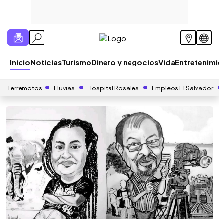
Inicio
Noticias
Turismo
Dinero y negocios
Vida
Entretenim
Terremotos
Lluvias
Hospital Rosales
Empleos El Salvador