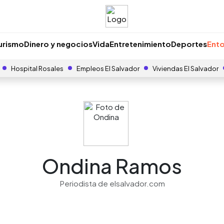
urismo
Dinero y negocios
Vida
Entretenimiento
Deportes
Ento
Hospital Rosales
Empleos El Salvador
Viviendas El Salvador
Ondina Ramos
Periodista de elsalvador.com