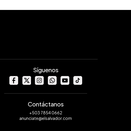
Síguenos
Contáctanos
+503 7854 0662
anunciate@elsalvador.com