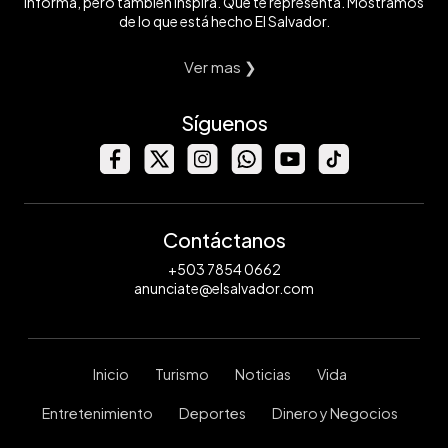
informa, pero también inspira. Que te representa. Mostramos
de lo que está hecho El Salvador.
Ver mas ❯
Síguenos
Contáctanos
+503 7854 0662
anunciate@elsalvador.com
Inicio
Turismo
Noticias
Vida
Entretenimiento
Deportes
Dinero y Negocios