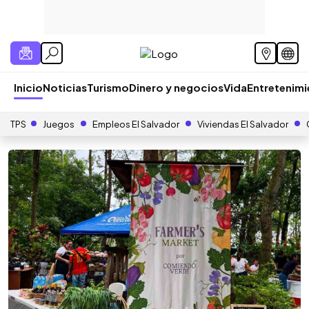
Inicio
Noticias
Turismo
Dinero y negocios
Vida
Entretenim
TPS
Juegos
Empleos El Salvador
Viviendas El Salvador