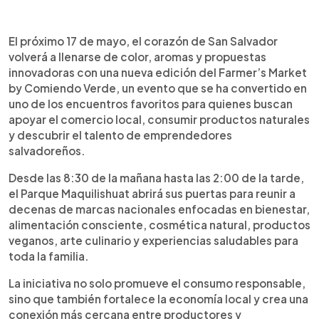
Resumen del artículo:
0:00
►
El Farmer’s Market by Comiendo Verde regresará
Escuchar artículo
El próximo 17 de mayo, el corazón de San Salvador
este 17 de mayo al Parque Maquilishuat con una
volverá a llenarse de color, aromas y propuestas
propuesta que impulsa el consumo local y el
innovadoras con una nueva edición del Farmer’s Market
talento de emprendedores salvadoreños.
by Comiendo Verde, un evento que se ha convertido en
Durante la jornada, los asistentes podrán
uno de los encuentros favoritos para quienes buscan
encontrar productos naturales, gastronomía
apoyar el comercio local, consumir productos naturales
artesanal, kombuchas, cosmética ecológica,
y descubrir el talento de emprendedores
snacks saludables, flores, plantas y artículos para
salvadoreños.
mascotas. Además de las compras, el evento
ofrecerá degustaciones, espacios familiares y un
Desde las 8:30 de la mañana hasta las 2:00 de la tarde,
ambiente ideal para convivir al aire libre. La
el Parque Maquilishuat abrirá sus puertas para reunir a
actividad busca fortalecer el apoyo a pequeños
decenas de marcas nacionales enfocadas en bienestar,
negocios nacionales y promover hábitos de
alimentación consciente, cosmética natural, productos
consumo más conscientes, saludables y
veganos, arte culinario y experiencias saludables para
sostenibles entre los salvadoreños.
toda la familia.
La iniciativa no solo promueve el consumo responsable,
sino que también fortalece la economía local y crea una
conexión más cercana entre productores y