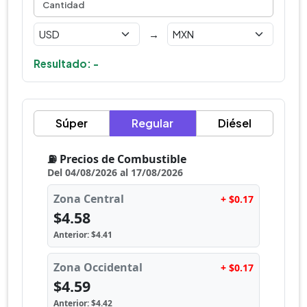
→
Resultado: -
Súper
Regular
Diésel