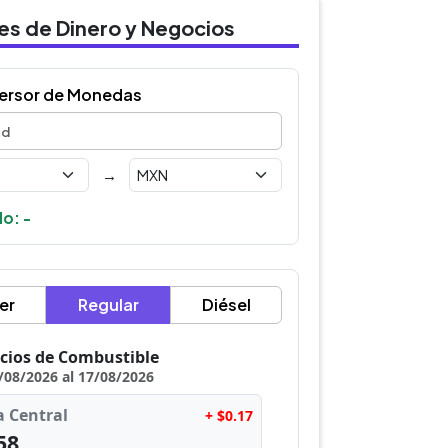
des de Dinero y Negocios
ersor de Monedas
→
o: -
er
Regular
Diésel