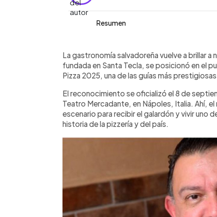
Resumen
Resumen del artículo:
0:00
Facebook
Twitter
►
La pizzería salvadoreña La Clásica alc
Escuchar artículo
La gastronomía salvadoreña vuelve a brillar a ni
mundial 50 Top Pizza 2025, consolidá
fundada en Santa Tecla, se posicionó en el p
Durante la gala celebrada el 8 de sep
Pizza 2025, una de las guías más prestigiosas 
Mercadante de Nápoles, Italia, el mae
El reconocimiento se oficializó el 8 de septie
galardón y, además, la pizzería fue d
Teatro Mercadante, en Nápoles, Italia. Ahí, e
of the Year 2025, por su destacado 
escenario para recibir el galardón y vivir un
al obtenido en abril en Río de Janeiro
historia de la pizzería y del país.
Latinoamérica. Con tres sucursales en 
Salvador tiene una pizzería de clase m