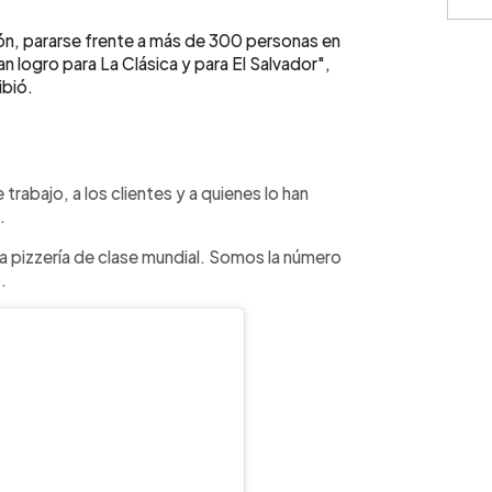
ción, pararse frente a más de 300 personas en
 logro para La Clásica y para El Salvador",
ibió.
⚠️
IMPO
monedas
únicamen
represen
contract
cálculos
rabajo, a los clientes y a quienes lo han
condicio
consulte
.
 pizzería de clase mundial. Somos la número
.