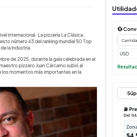
Utilida
💱 Conv
WhatsApp
Copiar link
anzó el puesto 63 en el ranking
vel internacional. La pizzería La Clásica,
ndose como referente internacional.
uesto número 63 del ranking mundial 50 Top
tiembre de 2025 en el Teatro
de la industria.
stro pizzero Juan Cárcamo recibió el
mbre de 2025, durante la gala celebrada en el
istinguida con el premio Performance
l maestro pizzero Juan Cárcamo subió al
desempeño global. Este logro se suma
Resultad
o de los momentos más importantes en la
, donde ocupó el noveno lugar en
el país, La Clásica reafirma que El
undial.
Súp