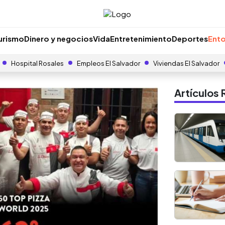
urismo
Dinero y negocios
Vida
Entretenimiento
Deportes
Ento
Hospital Rosales
Empleos El Salvador
Viviendas El Salvador
Artículo