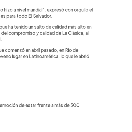
lo hizo a nivel mundial", expresó con orgullo el
es para todo El Salvador.
que ha tenido un salto de calidad más alto en
 del compromiso y calidad de La Clásica, al
l.
que comenzó en abril pasado, en Río de
oveno lugar en Latinoamérica, lo que le abrió
.
💳 Calc
 emoción de estar frente a más de 300
Cuota: 