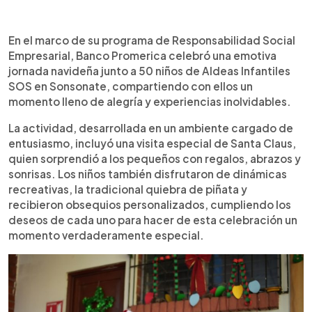
Resumen del artículo:
0:00
►
Banco Promerica celebró una jornada navideña
Escuchar artículo
En el marco de su programa de Responsabilidad Social
con 50 niños de Aldeas Infantiles SOS en
Empresarial, Banco Promerica celebró una emotiva
Sonsonate, compartiendo momentos de alegría
jornada navideña junto a 50 niños de Aldeas Infantiles
junto a Santa Claus, piñatas, dinámicas recreativas
SOS en Sonsonate, compartiendo con ellos un
y regalos personalizados. La actividad contó con
momento lleno de alegría y experiencias inolvidables.
el apoyo de colaboradores del banco, quienes
participaron como voluntarios y padrinos de
La actividad, desarrollada en un ambiente cargado de
obsequios. Además, la entidad desarrolla la
entusiasmo, incluyó una visita especial de Santa Claus,
campaña “25 Razones para Navidad”, que incluye
quien sorprendió a los pequeños con regalos, abrazos y
descuentos exclusivos y una donación de $0.25
sonrisas. Los niños también disfrutaron de dinámicas
por cada compra con tarjeta VISA, destinada a
recreativas, la tradicional quiebra de piñata y
Aldeas Infantiles SOS. También impulsa una
recibieron obsequios personalizados, cumpliendo los
recolección de juguetes para beneficiar a
deseos de cada uno para hacer de esta celebración un
comunidades atendidas por el programa
momento verdaderamente especial.
Fortalecimiento Familiar de la organización.