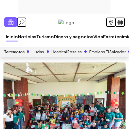
Inicio
Noticias
Turismo
Dinero y negocios
Vida
Entretenim
Terremotos
Lluvias
Hospital Rosales
Empleos El Salvador