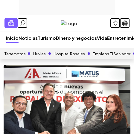
Inicio
Noticias
Turismo
Dinero y negocios
Vida
Entretenim
Terremotos
Lluvias
Hospital Rosales
Empleos El Salvador